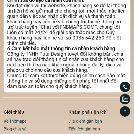
chỉnh sửa dữ liệu cá nhân của mình:
Khi đặt dịch vụ tại website, khách hàng sẽ để lại thông
tin liên hệ và gửi mail cho chúng tôi, mọi thắc mắc liên
quan đến việc xác nhận đặt dịch vụ và thanh toán
khách hàng hãy liên hệ với chúng tôi tại hệ thống hỗ
trợ trực tuyến “Chat với FNBMAPS.COM“, chúng tôi
luôn có mặt 24/24 để giải đáp thắc mắc cho Quý
khách hàng hay liên hệ với số 0935 542 260 để biết
thêm chi tiết.
6 Cam kết bảo mật thông tin cá nhân khách hàng
Công ty TNHH Puta Design tuyệt đối không bán, chia
sẻ hay trao đổi thông tin cá nhân của khách hàng cho
một bên thứ ba nào khác ngoài những đại lý, dịch vụ
phục vụ cho nhu cầu của khách hàng.
Chúng tôi cam kết thực hiện đúng chính sách Bảo mật
thông tin và sử dụng những biện pháp tốt nhất để
đảm bảo an toàn cho quý khách hàng.
Giới thiệu
Khám phá tiện ích
Về fnbmaps
Địa điểm gần bạn
Blog chia sẻ
Tiện ích gần bạn