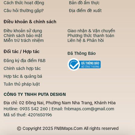
Cách thức hoạt động
Bản đồ ẩm thực
Câu hỏi thường gặp?
Địa điểm đề xuất
Điều khoản & chính sách
Điều khoản sử dụng
Giao nhận & Vận chuyển
Chính sách bảo mật
Phương thức thanh toán
Miễn trừ trách nhiệm
Liên hệ & Phản hồi
Đối tác / Hợp tác
Đã Thông Báo
Đăng ký địa điểm F&B
Chính sách hợp tác
Hợp tác & quảng bá
Tuân thủ pháp luật
CÔNG TY TNHH PUTA DESIGN
Địa chỉ: 02 Đồng Nai, Phường Nam Nha Trang, Khánh Hòa
Hotline:
0935 542 260
| Email:
fnbmaps.com@gmail.com
Mã số thuế:
4201650196
© Copyright 2025 FNBMaps.Com All rights reserved