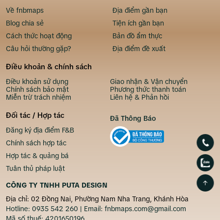
Về fnbmaps
Địa điểm gần bạn
Blog chia sẻ
Tiện ích gần bạn
Cách thức hoạt động
Bản đồ ẩm thực
Câu hỏi thường gặp?
Địa điểm đề xuất
Điều khoản & chính sách
Điều khoản sử dụng
Giao nhận & Vận chuyển
Chính sách bảo mật
Phương thức thanh toán
Miễn trừ trách nhiệm
Liên hệ & Phản hồi
Đối tác / Hợp tác
Đã Thông Báo
Đăng ký địa điểm F&B
Chính sách hợp tác
Hợp tác & quảng bá
Tuân thủ pháp luật
CÔNG TY TNHH PUTA DESIGN
Địa chỉ: 02 Đồng Nai, Phường Nam Nha Trang, Khánh Hòa
Hotline:
0935 542 260
| Email:
fnbmaps.com@gmail.com
Mã số thuế:
4201650196