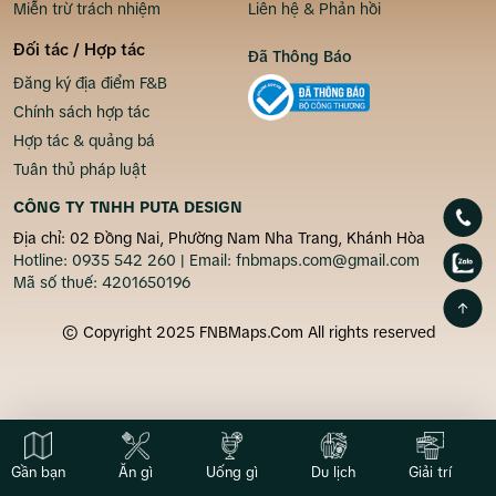
Miễn trừ trách nhiệm
Liên hệ & Phản hồi
Đối tác / Hợp tác
Đã Thông Báo
Đăng ký địa điểm F&B
Chính sách hợp tác
Hợp tác & quảng bá
Tuân thủ pháp luật
CÔNG TY TNHH PUTA DESIGN
Địa chỉ: 02 Đồng Nai, Phường Nam Nha Trang, Khánh Hòa
Hotline:
0935 542 260
| Email:
fnbmaps.com@gmail.com
Mã số thuế:
4201650196
© Copyright 2025 FNBMaps.Com All rights reserved
Gần bạn
Ăn gì
Uống gì
Du lịch
Giải trí