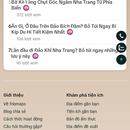
5
Bờ Kè Làng Chụt Góc Ngắm Nha Trang Từ Phía
Biển
372 lượt xem
6
Ăn Gì, Ở Đâu Trên Đảo Bích Đầm? Bỏ Túi Ngay Bí
Kíp Du Hí Tiết Kiệm Nhất
106 lượt xem
7
Lần đầu đi Đảo Khỉ Nha Trang? Bỏ túi ngay những
lưu ý này
95 lượt xem
Giới thiệu
Khám phá tiện ích
Về fnbmaps
Địa điểm gần bạn
Blog chia sẻ
Tiện ích gần bạn
Cách thức hoạt động
Bản đồ ẩm thực
Câu hỏi thường gặp?
Địa điểm đề xuất