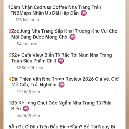
1
Cảm Nhận Cedruss Coffee Nha Trang Trên
FNBMaps Nhận Ưu Đãi Hấp Dẫn
173 lượt xem
2
ZooJung Nha Trang Sắp Khai Trương Khu Vui Chơi
Mới Đang Được Mong Chờ
34 lượt xem
3
32+ Cafe View Biển Từ Bắc Tới Nam Nha Trang
Toàn Siêu Phẩm Chill
3356 lượt xem
4
Đài Thiên Văn Nha Trang Review 2026 Giá Vé, Giờ
Mở Cửa, Trải Nghiệm
172 lượt xem
5
Bờ Kè Làng Chụt Góc Ngắm Nha Trang Từ Phía
Biển
367 lượt xem
6
Ăn Gì, Ở Đâu Trên Đảo Bích Đầm? Bỏ Túi Ngay Bí