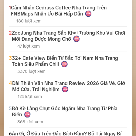
1
Cảm Nhận Cedruss Coffee Nha Trang Trên
FNBMaps Nhận Ưu Đãi Hấp Dẫn
180 lượt xem
2
ZooJung Nha Trang Sắp Khai Trương Khu Vui Chơi
Mới Đang Được Mong Chờ
47 lượt xem
3
32+ Cafe View Biển Từ Bắc Tới Nam Nha Trang
Toàn Siêu Phẩm Chill
3370 lượt xem
4
Đài Thiên Văn Nha Trang Review 2026 Giá Vé, Giờ
Mở Cửa, Trải Nghiệm
174 lượt xem
5
Bờ Kè Làng Chụt Góc Ngắm Nha Trang Từ Phía
Biển
368 lượt xem
6
Ăn Gì, Ở Đâu Trên Đảo Bích Đầm? Bỏ Túi Ngay Bí