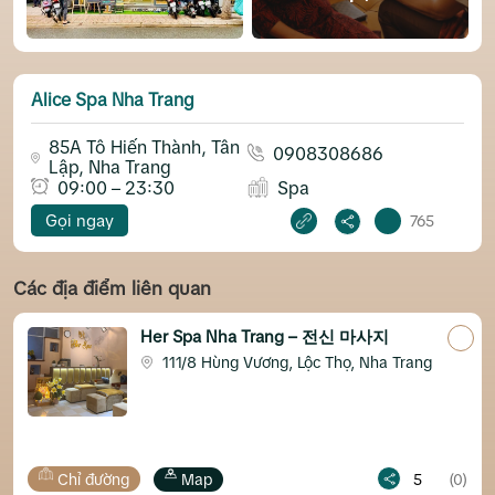
Alice Spa Nha Trang
85A Tô Hiến Thành, Tân
0908308686
Lập, Nha Trang
09:00 – 23:30
Spa
Gọi ngay
765
Các địa điểm liên quan
Her Spa Nha Trang – 전신 마사지
111/8 Hùng Vương, Lộc Thọ, Nha Trang
Chỉ đường
Map
5
(0)