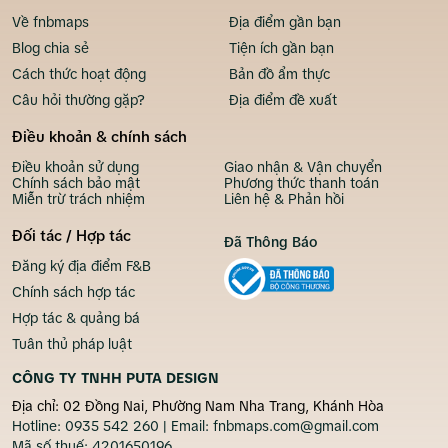
Về fnbmaps
Địa điểm gần bạn
Blog chia sẻ
Tiện ích gần bạn
Cách thức hoạt động
Bản đồ ẩm thực
Câu hỏi thường gặp?
Địa điểm đề xuất
Điều khoản & chính sách
Điều khoản sử dụng
Giao nhận & Vận chuyển
Chính sách bảo mật
Phương thức thanh toán
Miễn trừ trách nhiệm
Liên hệ & Phản hồi
Đối tác / Hợp tác
Đã Thông Báo
Đăng ký địa điểm F&B
Chính sách hợp tác
Hợp tác & quảng bá
Tuân thủ pháp luật
CÔNG TY TNHH PUTA DESIGN
Địa chỉ: 02 Đồng Nai, Phường Nam Nha Trang, Khánh Hòa
Hotline:
0935 542 260
| Email:
fnbmaps.com@gmail.com
Mã số thuế:
4201650196