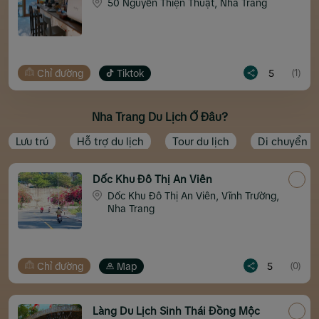
50 Nguyễn Thiện Thuật, Nha Trang
Chỉ đường
Tiktok
5
(1)
Nha Trang Du Lịch Ở Đâu?
Lưu trú
Hỗ trợ du lịch
Tour du lịch
Di chuyển
Dốc Khu Đô Thị An Viên
Dốc Khu Đô Thị An Viên, Vĩnh Trường,
Nha Trang
Chỉ đường
Map
5
(0)
Làng Du Lịch Sinh Thái Đồng Mộc