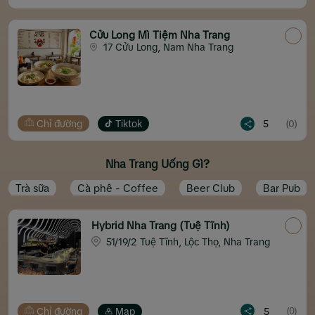
Cửu Long Mì Tiệm Nha Trang
17 Cửu Long, Nam Nha Trang
Chỉ đường
Tiktok
5
(0)
Nha Trang Uống Gì?
Trà sữa
Cà phê - Coffee
Beer Club
Bar Pub
Hybrid Nha Trang (Tuệ Tĩnh)
51/19/2 Tuệ Tĩnh, Lộc Thọ, Nha Trang
Chỉ đường
Map
5
(0)