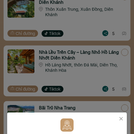
Diên Khánh
Thôn Xuân Trung, Xuân Đồng, Diên
Khánh
Chỉ đường
Tiktok
5
(2)
Nhà Lều Trên Cây – Làng Nhỏ Hồ Láng
Nhớt Diên Khánh
Hồ Láng Nhớt, thôn Đá Mài, Diên Thọ,
Khánh Hòa
Chỉ đường
Tiktok
5
(0)
Bãi Trũ Nha Trang
Đảo Hòn Tre, Vĩnh Nguyên, Nha Trang,
×
Khánh Hòa