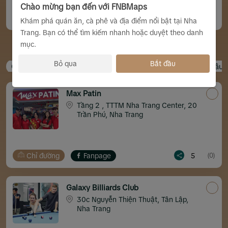
Chào mừng bạn đến với FNBMaps
Chỉ đường
Website
5
(0)
Khám phá quán ăn, cà phê và địa điểm nổi bật tại Nha
Trang. Bạn có thể tìm kiếm nhanh hoặc duyệt theo danh
mục.
Nha Trang Giải Trí Gì?
Bỏ qua
Bắt đầu
Casino
Công viên nước
Bowling, patine
Câu 
Max Patin
Tầng 2 , TTTM Nha Trang Center, 20
Trần Phú, Nha Trang
Chỉ đường
Fanpage
5
(0)
Galaxy Billiards Club
30c Nguyễn Thiện Thuật, Tân Lập,
Nha Trang