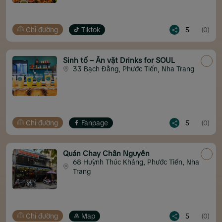
Chỉ đường
Tiktok
5
(0)
Sinh tố – Ăn vặt Drinks for SOUL
33 Bạch Đằng, Phước Tiến, Nha Trang
Chỉ đường
Fanpage
5
(0)
Quán Chay Chân Nguyên
68 Huỳnh Thúc Kháng, Phước Tiến, Nha
Trang
Chỉ đường
Map
5
(0)