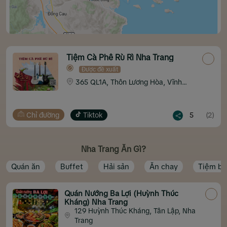
Tiệm Cà Phê Rù Rì Nha Trang
Được đề xuất
365 QL1A, Thôn Lương Hòa, Vĩnh
Lương, Nha Trang
Chỉ đường
Tiktok
5
(2)
Nha Trang Ăn Gì?
Quán ăn
Buffet
Hải sản
Ăn chay
Tiệm b
Quán Nướng Ba Lợi (Huỳnh Thúc
Kháng) Nha Trang
129 Huỳnh Thúc Kháng, Tân Lập, Nha
Trang