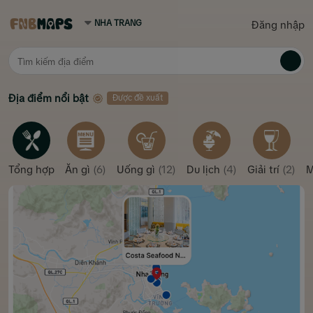
Đăng nhập
Địa điểm nổi bật
Được đề xuất
Tổng hợp
Ăn gì
(6)
Uống gì
(12)
Du lịch
(4)
Giải trí
(2)
M