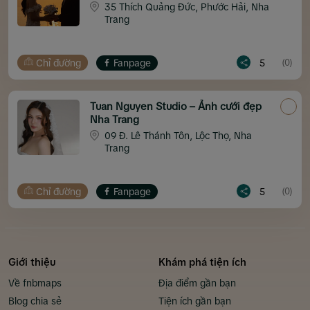
35 Thích Quảng Đức, Phước Hải, Nha
Trang
Chỉ đường
Fanpage
5
(0)
Tuan Nguyen Studio – Ảnh cưới đẹp
Nha Trang
09 Đ. Lê Thánh Tôn, Lộc Thọ, Nha
Trang
Chỉ đường
Fanpage
5
(0)
Giới thiệu
Khám phá tiện ích
Về fnbmaps
Địa điểm gần bạn
Blog chia sẻ
Tiện ích gần bạn