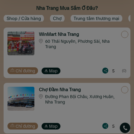
Nha Trang Mua Sắm Ở Đâu?
Shop / Cửa hàng
Chợ
Trung tâm thương mại
S
WinMart Nha Trang
60 Thái Nguyên, Phương Sài, Nha
Trang
Chỉ đường
Map
5
(0)
Chợ Đầm Nha Trang
Đường Phan Bội Châu, Xương Huân,
Nha Trang
Chỉ đường
Map
5
(0)