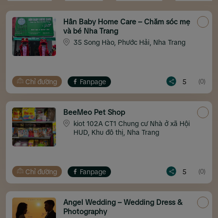
Hân Baby Home Care – Chăm sóc mẹ
và bé Nha Trang
35 Song Hào, Phước Hải, Nha Trang
Chỉ đường
Fanpage
5
(0)
BeeMeo Pet Shop
kiot 102A CT1 Chung cư Nhà ở xã Hội
HUD, Khu đô thị, Nha Trang
Chỉ đường
Fanpage
5
(0)
Angel Wedding – Wedding Dress &
Photography