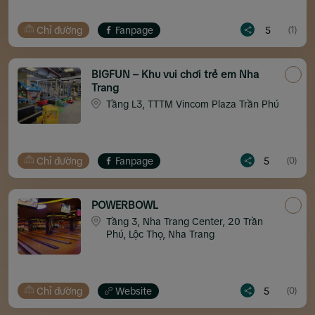
Chỉ đường
Fanpage
5
(1)
BIGFUN – Khu vui chơi trẻ em Nha
Trang
Tầng L3, TTTM Vincom Plaza Trần Phú
Chỉ đường
Fanpage
5
(0)
POWERBOWL
Tầng 3, Nha Trang Center, 20 Trần
Phú, Lộc Thọ, Nha Trang
Chỉ đường
Website
5
(0)