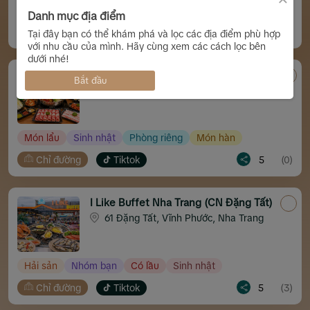
Gia đình
Sang trọng
Phòng lạnh
Món chay
Danh mục địa điểm
Chỉ đường
Tiktok
5
(2)
Tại đây bạn có thể khám phá và lọc các địa điểm phù hợp
với nhu cầu của mình. Hãy cùng xem các cách lọc bên
dưới nhé!
Hotpot 99 Nha Trang
Bắt đầu
118A Hồng Bàng - Nha Trang
Món lẩu
Sinh nhật
Phòng riêng
Món hàn
Chỉ đường
Tiktok
5
(0)
I Like Buffet Nha Trang (CN Đặng Tất)
61 Đặng Tất, Vĩnh Phước, Nha Trang
Hải sản
Nhóm bạn
Có lầu
Sinh nhật
Chỉ đường
Tiktok
5
(3)