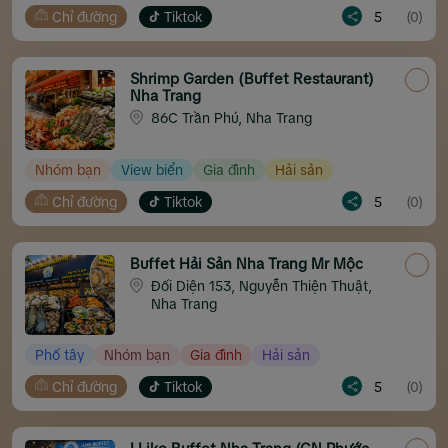
Chỉ đường
Tiktok
5
(0)
Shrimp Garden (Buffet Restaurant)
Nha Trang
86C Trần Phú, Nha Trang
Nhóm bạn
View biển
Gia đình
Hải sản
Chỉ đường
Tiktok
5
(0)
Buffet Hải Sản Nha Trang Mr Mộc
Đối Diện 153, Nguyễn Thiện Thuật,
Nha Trang
Phố tây
Nhóm bạn
Gia đình
Hải sản
Chỉ đường
Tiktok
5
(0)