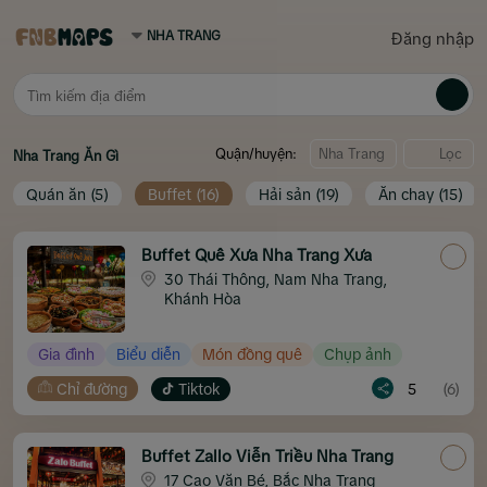
Đăng nhập
Quận/huyện:
Lọc
Nha Trang
Ăn Gì
Quán ăn
(5)
Buffet
(16)
Hải sản
(19)
Ăn chay
(15)
Buffet Quê Xưa Nha Trang Xưa
30 Thái Thông, Nam Nha Trang,
Khánh Hòa
Gia đình
Biểu diễn
Món đồng quê
Chụp ảnh
Chỉ đường
Tiktok
5
(6)
Buffet Zallo Viễn Triều Nha Trang
17 Cao Văn Bé, Bắc Nha Trang