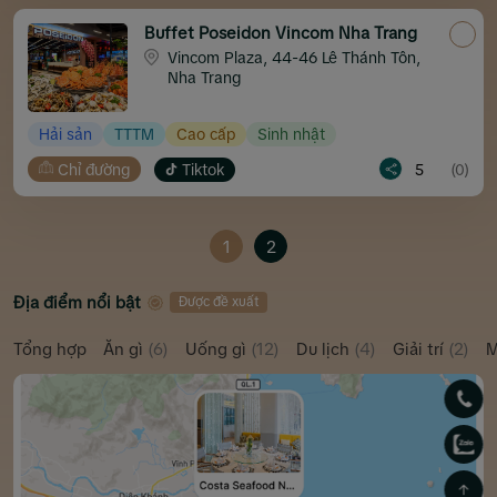
Buffet Poseidon Vincom Nha Trang
Vincom Plaza, 44-46 Lê Thánh Tôn,
Nha Trang
Hải sản
TTTM
Cao cấp
Sinh nhật
Chỉ đường
Tiktok
5
(0)
1
2
Địa điểm nổi bật
Được đề xuất
Tổng hợp
Ăn gì
(6)
Uống gì
(12)
Du lịch
(4)
Giải trí
(2)
M