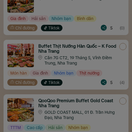
Gia đình
Hải sản
Nhóm bạn
Bình dân
Chỉ đường
Tiktok
5
(0)
Buffet Thịt Nướng Hàn Quốc – K Food
Nha Trang
Căn 7G CT2, 19 Tháng 5, Vĩnh Điềm
Trung, Nha Trang
Món hàn
Gia đình
Nhóm bạn
Thịt nướng
Chỉ đường
Tiktok
5
(4)
QooQoo Premium Buffet Gold Coast
Nha Trang
GOLD COAST MALL, 01 Đ. Trần Hưng
Đạo, Nha Trang
TTTM
Cao cấp
Hải sản
Nhóm bạn