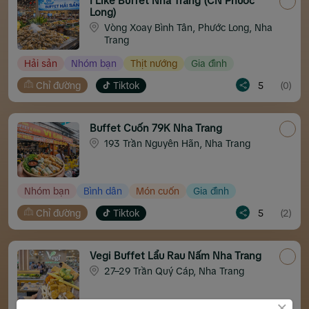
I Like Buffet Nha Trang (CN Phước
Long)
Vòng Xoay Bình Tân, Phước Long, Nha
Trang
Hải sản
Nhóm bạn
Thịt nướng
Gia đình
Chỉ đường
Tiktok
5
(0)
Buffet Cuốn 79K Nha Trang
193 Trần Nguyên Hãn, Nha Trang
Nhóm bạn
Bình dân
Món cuốn
Gia đình
Chỉ đường
Tiktok
5
(2)
Vegi Buffet Lẩu Rau Nấm Nha Trang
27–29 Trần Quý Cáp, Nha Trang
×