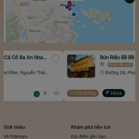
a
Bún Riêu Bề Bề Hoàng Phố Nha
Trang
Được đề xuất
ái
Đường 28, Phước Long, Nha Trang
5
(2)
Chỉ đường
5
Tiktok
Giới thiệu
Khám phá tiện ích
Về fnbmaps
Địa điểm gần bạn