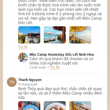
bước chân. View biển trực diện, chỉ cách vài
bước chân là được hoà mình vào làn nước mát
lạnh của biển cả. Các bạn nhân viên rất nhiệt
tình hỗ trợ(nhà mình ở 2 phòng cho 2 ngày) và
vui vẻ. Hẹn gặp lại dịp gần nhất với Mộc Camp
Dốc Lết.
Trả lời
Mộc Camp Homestay Dốc Lết Ninh Hòa
Mộc Camp Homestay Dốc Lết Ninh Hòa
Cảm ơn quý khách đã checkin và có
nhiều trải nghiệm tuyệt vời
Trả lời
2 tuần trước
Thanh Nguyen
TN
10 tháng trước
Ninh Thủy quá đẹp quá thơ, chắc chắn sẽ quay
lại lần nữa, và sẽ ở thêm Mộc Camp nhiều đêm
nữa