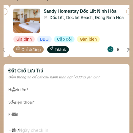
Sandy Homestay Dốc Lết Ninh Hòa
Dốc Lết, Doc let Beach, Đông Ninh Hòa
Gia đình
BBQ
Cặp đôi
Gần biển
Chỉ đường
Tiktok
5
(8)
…
Đặt Chỗ Lưu Trú
Điền thông tin để bắt đầu hành trình nghỉ dưỡng yên bình
Ngày check in