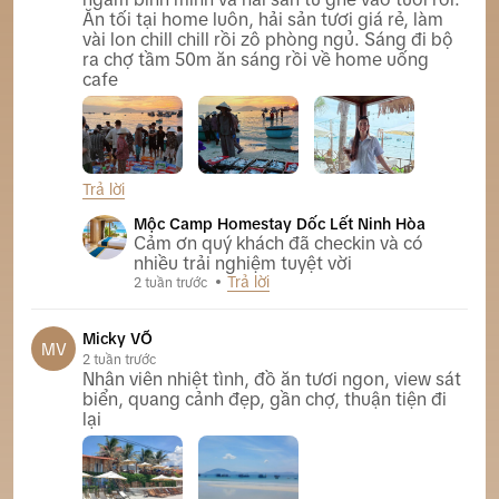
Ăn tối tại home luôn, hải sản tươi giá rẻ, làm
vài lon chill chill rồi zô phòng ngủ. Sáng đi bộ
ra chợ tầm 50m ăn sáng rồi về home uống
cafe
Trả lời
Mộc Camp Homestay Dốc Lết Ninh Hòa
Mộc Camp Homestay Dốc Lết Ninh Hòa
Cảm ơn quý khách đã checkin và có
nhiều trải nghiệm tuyệt vời
Trả lời
2 tuần trước
Micky VÕ
MV
2 tuần trước
Nhân viên nhiệt tình, đồ ăn tươi ngon, view sát
biển, quang cảnh đẹp, gần chợ, thuận tiện đi
lại