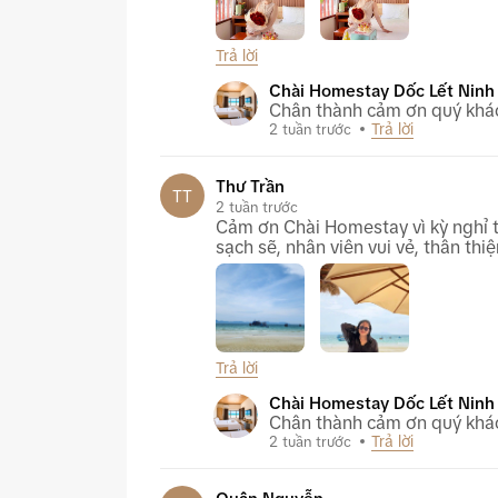
Trả lời
Chài Homestay Dốc Lết Ninh Hòa
Chài Homestay Dốc Lết Ninh
Chân thành cảm ơn quý khác
Trả lời
2 tuần trước
Thư Trần
TT
2 tuần trước
Cảm ơn Chài Homestay vì kỳ nghỉ t
sạch sẽ, nhân viên vui vẻ, thân thi
Trả lời
Chài Homestay Dốc Lết Ninh Hòa
Chài Homestay Dốc Lết Ninh
Chân thành cảm ơn quý khác
Trả lời
2 tuần trước