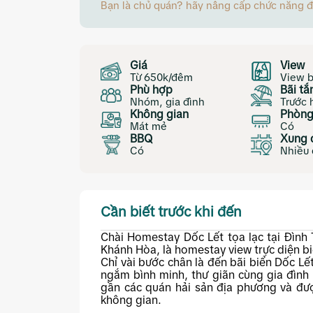
Bạn là chủ quán? hãy nâng cấp chức năng đặt
Giá
View
Từ 650k/đêm
View b
Phù hợp
Bãi t
Nhóm, gia đình
Trước
Không gian
Phòng
Mát mẻ
Có
BBQ
Xung 
Có
Nhiều 
Cần biết trước khi đến
Chài Homestay Dốc Lết tọa lạc tại Đìn
Khánh Hòa, là homestay view trực diện b
Chỉ vài bước chân là đến bãi biển Dốc L
ngắm bình minh, thư giãn cùng gia đìn
gần các quán hải sản địa phương và đượ
không gian.