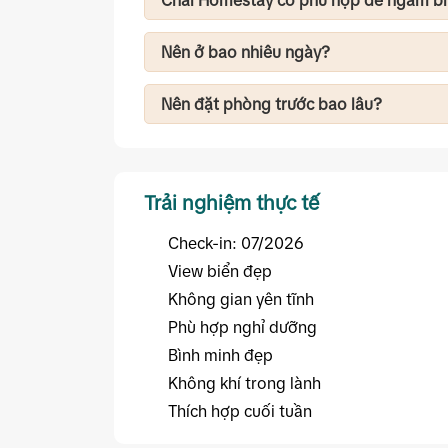
Chài Homestay có phù hợp để ngắm b
Có. Vì nằm rất gần biển Dốc Lết nên sáng
minh, chụp ảnh hoặc dạo biển.
Nên ở bao nhiêu ngày?
FNBMaps gợi ý: 2 ngày 1 đêm: nghỉ dưỡn
Lết, làng chài Ninh Thủy và các homestay
Nên đặt phòng trước bao lâu?
Nếu đi vào thứ Bảy, Chủ nhật hoặc mùa h
để có nhiều lựa chọn phòng đẹp.
Trải nghiệm thực tế
Check-in: 07/2026
View biển đẹp
Không gian yên tĩnh
Phù hợp nghỉ dưỡng
Bình minh đẹp
Không khí trong lành
Thích hợp cuối tuần