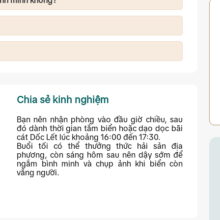
ình minh không?
 sớm chỉ cần đi bộ vài phút là có thể ngắm bình
g cuối tuần. 3 ngày 2 đêm: kết hợp khám phá Dốc
 ven biển.
è, bạn nên đặt phòng trước khoảng 7 đến 14 ngày
Chia sẻ kinh nghiệm
Bạn nên nhận phòng vào đầu giờ chiều, sau
đó dành thời gian tắm biển hoặc dạo dọc bãi
cát Dốc Lết lúc khoảng 16:00 đến 17:30.
Buổi tối có thể thưởng thức hải sản địa
phương, còn sáng hôm sau nên dậy sớm để
ngắm bình minh và chụp ảnh khi biển còn
vắng người.