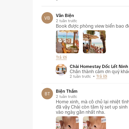
Vân Biện
VB
2 tuần trước
Book được phòng view biển bao đẹp
Trả lời
Chài Homestay Dốc Lết Ninh Hòa
Chài Homestay Dốc Lết Ninh
Chân thành cảm ơn quý khác
Trả lời
2 tuần trước
Biện Thắm
BT
2 tuần trước
Home xinh, mà cô chủ lại nhiệt tì
đã vậy Chài còn tâm lý set up sin
vào ngày gần nhất nha.