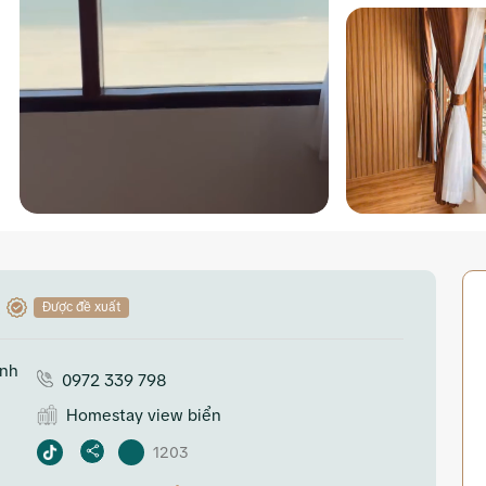
Được đề xuất
inh
0972 339 798
Homestay view biển
1203