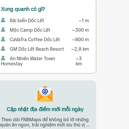
Xung quanh có gì?
Bãi biển Dốc Lết
~1 m
Mộc Camp Dốc Lết
~300 m
CaVaTra Coffee Dốc Lết
~800 m
GM Dốc Lết Beach Resort
~2,8 km
An Nhiên Water Town
~3
Homestay
km
Cập nhật địa điểm mới mỗi ngày
Theo dõi FNBMaps để không bỏ lỡ những
quán ăn ngon, trải nghiệm mới siu thú vị ...