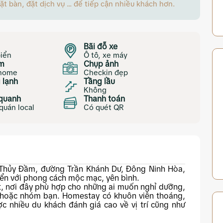
 bàn, đặt dịch vụ ... để tiếp cận nhiều khách hơn.
Bãi đỗ xe
iển
Ô tô, xe máy
ắm
Chụp ảnh
 home
Checkin đẹp
 lạnh
Tầng lầu
Không
quanh
Thanh toán
quán local
Có quét QR
h Thủy Đầm, đường Trần Khánh Dư, Đông Ninh Hòa,
iển với phong cách mộc mạc, yên bình.
ết, nơi đây phù hợp cho những ai muốn nghỉ dưỡng,
h hoặc nhóm bạn. Homestay có khuôn viên thoáng,
c nhiều du khách đánh giá cao về vị trí cũng như