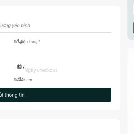
dưỡng yên bình
Ngày checkout
ửi thông tin