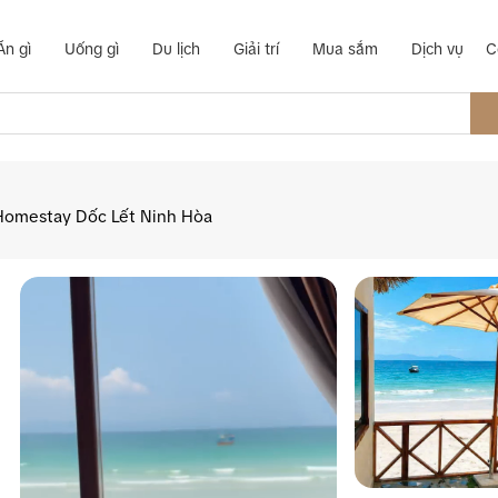
Ăn gì
Uống gì
Du lịch
Giải trí
Mua sắm
Dịch vụ
C
Homestay Dốc Lết Ninh Hòa