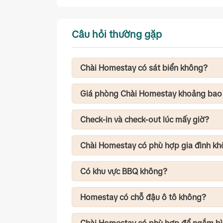
Câu hỏi thường gặp
Chài Homestay có sát biển không?
Có. Đây là một trong những homestay có 
bộ là tới bãi biển Dốc Lết.
Giá phòng Chài Homestay khoảng bao
Giá phòng thay đổi theo mùa du lịch, loạ
dịp lễ, bạn nên liên hệ đặt trước để nhận
Check-in và check-out lúc mấy giờ?
Theo thông tin trên FNBMaps: Check-in: 
Chài Homestay có phù hợp gia đình k
Có. Không gian yên tĩnh, gần biển và tho
cặp đôi hoặc nhóm bạn nghỉ dưỡng cuối 
Có khu vực BBQ không?
Bạn có thể tổ chức BBQ theo quy định củ
có nhu cầu.
Homestay có chỗ đậu ô tô không?
Có. Khu vực homestay thuận tiện cho cả x