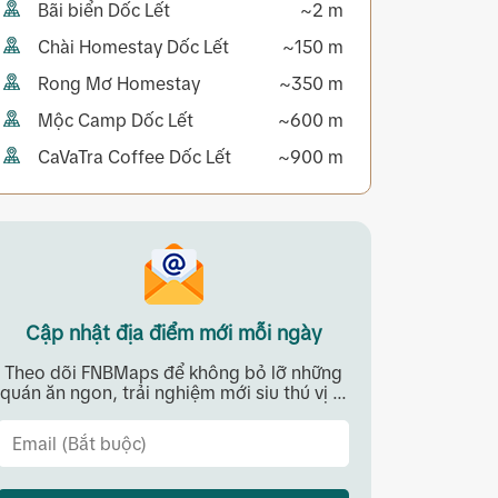
Bãi biển Dốc Lết
~2 m
Chài Homestay Dốc Lết
~150 m
Rong Mơ Homestay
~350 m
Mộc Camp Dốc Lết
~600 m
CaVaTra Coffee Dốc Lết
~900 m
Cập nhật địa điểm mới mỗi ngày
Theo dõi FNBMaps để không bỏ lỡ những
quán ăn ngon, trải nghiệm mới siu thú vị ...