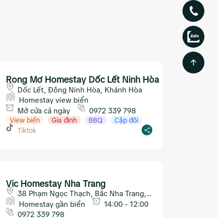
Rong Mơ Homestay Dốc Lết Ninh Hòa
Dốc Lết, Đông Ninh Hòa, Khánh Hòa
Homestay view biển
Mở cửa cả ngày
0972 339 798
View biển
Gia đình
BBQ
Cặp đôi
Tiktok
Vic Homestay Nha Trang
38 Phạm Ngọc Thạch, Bắc Nha Trang,
Khánh Hòa
Homestay gần biển
14:00 - 12:00
0972 339 798