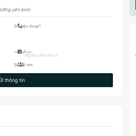
dưỡng yên bình
Ngày checkout
ửi thông tin