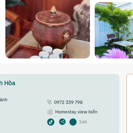
h Hòa
hánh
0972 339 798
Homestay view biển
349