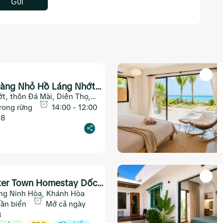
Gửi
– Làng Nhỏ Hồ Láng Nhớt
t, thôn Đá Mài, Diên Thọ,
rong rừng
14:00 - 12:00
98
ter Town Homestay Dốc
ng Ninh Hòa, Khánh Hòa
ần biển
Mở cả ngày
8