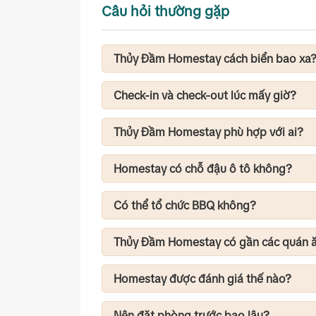
Câu hỏi thường gặp
Thủy Đầm Homestay cách biển bao xa
Đây là một trong những homestay gần biể
30 bước chân là đến bãi biển, rất thuận 
Check-in và check-out lúc mấy giờ?
Check-in: 14:00
Check-out: 12:00
Thủy Đầm Homestay phù hợp với ai?
Homestay phù hợp với:
Cặp đôi
Homestay có chỗ đậu ô tô không?
Gia đình
Có. Homestay có khu vực để xe cho cả xe
Nhóm bạn
Khách du lịch nghỉ dưỡng
Có thể tổ chức BBQ không?
Người thích biển và chụp ảnh
Nếu đi theo nhóm, bạn nên liên hệ trước 
vụ hỗ trợ.
Thủy Đầm Homestay có gần các quán ă
Có. Xung quanh homestay có nhiều quán 
du lịch, thuận tiện cho việc ăn uống mà k
Homestay được đánh giá thế nào?
Hiện Thủy Đầm Homestay có 4.2/5 sao t
Nên đặt phòng trước bao lâu?