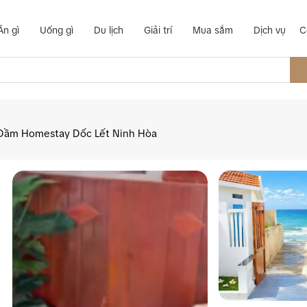
Ăn gì
Uống gì
Du lịch
Giải trí
Mua sắm
Dịch vụ
C
Đầm Homestay Dốc Lết Ninh Hòa