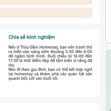
, bạn nên đặt phòng trước khoảng 1 đến 2 tuần để
t, làng chài và các homestay ven biển.
Chia sẻ kinh nghiệm
Nếu ở Thủy Đầm Homestay, bạn nên tranh thủ
ra biển vào sáng sớm khoảng 5:30 đến 6:00
để ngắm bình minh. Buổi chiều từ 16:00 đến
17:30 là thời điểm đẹp để tắm biển vì nắng đã
dịu.
Nếu đi theo gia đình, bạn có thể kết hợp nghỉ
tại homestay và khám phá các quán hải sản
quanh Dốc Lết vào buổi tối.