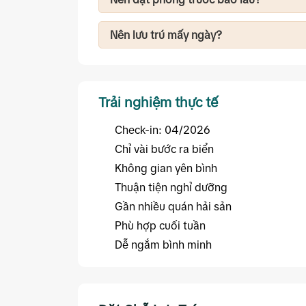
Nếu đi vào mùa hè, cuối tuần hoặc dịp lễ
dễ chọn phòng.
Nên lưu trú mấy ngày?
FNBMaps gợi ý:
2 ngày 1 đêm: nghỉ dưỡng cuối tuần.
3 ngày 2 đêm: kết hợp khám phá Dốc Lế
Trải nghiệm thực tế
Check-in: 04/2026
Chỉ vài bước ra biển
Không gian yên bình
Thuận tiện nghỉ dưỡng
Gần nhiều quán hải sản
Phù hợp cuối tuần
Dễ ngắm bình minh