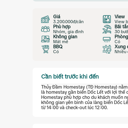
Giá
View
3.200.000đ/căn
View b
Phù hợp
Bãi t
Nhóm, gia đình
30 bư
Không gian
Phòng
Mát mẻ
Có
BBQ
Xung 
Có
Nhiều 
Cần biết trước khi đến
Thủy Đầm Homestay (TĐ Homestay) nằm t
là homestay gần biển Dốc Lết với lợi thế 
Homestay phù hợp cho du khách muốn ng
không gian yên bình của làng biển Dốc Lế
từ 14:00 và check-out lúc 12:00.