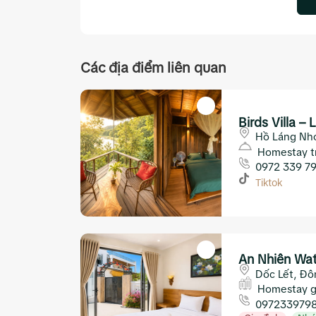
Các địa điểm liên quan
Birds Villa 
Diên Khánh
Hồ Láng Nhớ
Khánh Hòa
Homestay t
0972 339 7
Tiktok
An Nhiên Wa
Lết Ninh Hòa
Dốc Lết, Đô
Homestay g
097233979