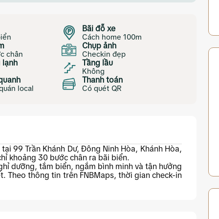
Bãi đỗ xe
iển
Cách home 100m
ắm
Chụp ảnh
ớc chân
Checkin đẹp
 lạnh
Tầng lầu
Không
quanh
Thanh toán
quán local
Có quét QR
ại 99 Trần Khánh Dư, Đông Ninh Hòa, Khánh Hòa,
chỉ khoảng 30 bước chân ra bãi biển.
hỉ dưỡng, tắm biển, ngắm bình minh và tận hưởng
t. Theo thông tin trên FNBMaps, thời gian check-in