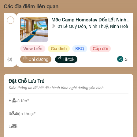
Các địa điểm liên quan
Mộc Camp Homestay Dốc Lết Ninh
Hòa
01 Lê Quý Đôn, Ninh Thuỷ, Ninh Hoà
View biển
Gia đình
BBQ
Cặp đôi
Chỉ đường
Tiktok
5
(15)
Đặt Chỗ Lưu Trú
Điền thông tin để bắt đầu hành trình nghỉ dưỡng yên bình