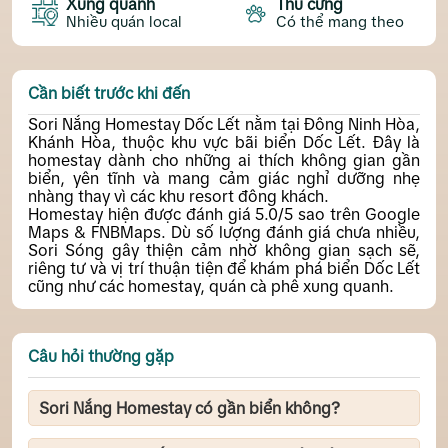
Xung quanh
Thú cưng
Nhiều quán local
Có thể mang theo
Cần biết trước khi đến
Sori Nắng Homestay Dốc Lết nằm tại Đông Ninh Hòa,
Khánh Hòa, thuộc khu vực bãi biển Dốc Lết. Đây là
homestay dành cho những ai thích không gian gần
biển, yên tĩnh và mang cảm giác nghỉ dưỡng nhẹ
nhàng thay vì các khu resort đông khách.
Homestay hiện được đánh giá 5.0/5 sao trên Google
Maps & FNBMaps. Dù số lượng đánh giá chưa nhiều,
Sori Sóng gây thiện cảm nhờ không gian sạch sẽ,
riêng tư và vị trí thuận tiện để khám phá biển Dốc Lết
cũng như các homestay, quán cà phê xung quanh.
Câu hỏi thường gặp
Sori Nắng Homestay có gần biển không?
Có. Từ homestay chỉ mất vài phút để di chuyển đến