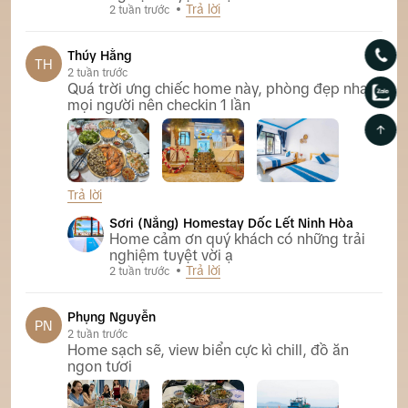
Trả lời
2 tuần trước
Thúy Hằng
TH
2 tuần trước
Quá trời ưng chiếc home này, phòng đẹp nha
mọi người nên checkin 1 lần
Trả lời
Sơri (Nắng) Homestay Dốc Lết Ninh Hòa
Sơri (Nắng) Homestay Dốc Lết Ninh Hòa
Home cảm ơn quý khách có những trải
nghiệm tuyệt vời ạ
Trả lời
2 tuần trước
Phụng Nguyễn
PN
2 tuần trước
Home sạch sẽ, view biển cực kì chill, đồ ăn
ngon tươi