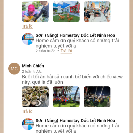
Trả lời
Sơri (Nắng) Homestay Dốc Lết Ninh Hòa
Sơri (Nắng) Homestay Dốc Lết Ninh Hòa
Home cảm ơn quý khách có những trải
nghiệm tuyệt vời ạ
Trả lời
2 tuần trước
Minh Chiến
MC
2 tuần trước
Buổi tối ăn hải sản cạnh bờ biển với chiếc view
này, quá là đã luôn
Trả lời
Sơri (Nắng) Homestay Dốc Lết Ninh Hòa
Sơri (Nắng) Homestay Dốc Lết Ninh Hòa
Home cảm ơn quý khách có những trải
nghiệm tuyệt vời ạ