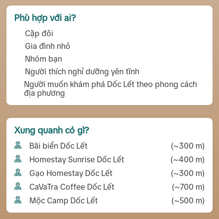
Phù hợp với ai?
Cặp đôi
Gia đình nhỏ
Nhóm bạn
Người thích nghỉ dưỡng yên tĩnh
Người muốn khám phá Dốc Lết theo phong cách
địa phương
Xung quanh có gì?
Bãi biển Dốc Lết
(~300 m)
Homestay Sunrise Dốc Lết
(~400 m)
Gạo Homestay Dốc Lết
(~300 m)
CaVaTra Coffee Dốc Lết
(~700 m)
Mộc Camp Dốc Lết
(~500 m)