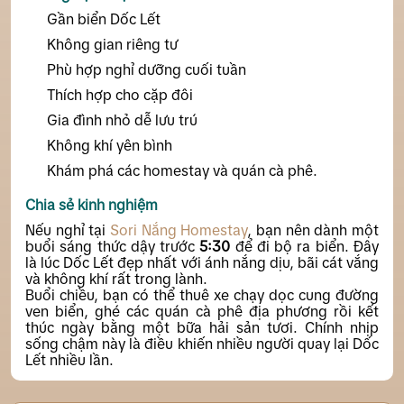
Ăn hải sản
Gần biển Dốc Lết
thì homestay đáp ứng tốt mà không cần chi phí cao
như resort.
Không gian riêng tư
Phù hợp nghỉ dưỡng cuối tuần
Thích hợp cho cặp đôi
Gia đình nhỏ dễ lưu trú
Không khí yên bình
Khám phá các homestay và quán cà phê.
Chia sẻ kinh nghiệm
Nếu nghỉ tại
Sori Nắng Homestay
, bạn nên dành một
buổi sáng thức dậy trước
5:30
để đi bộ ra biển. Đây
là lúc Dốc Lết đẹp nhất với ánh nắng dịu, bãi cát vắng
và không khí rất trong lành.
Buổi chiều, bạn có thể thuê xe chạy dọc cung đường
ven biển, ghé các quán cà phê địa phương rồi kết
thúc ngày bằng một bữa hải sản tươi. Chính nhịp
sống chậm này là điều khiến nhiều người quay lại Dốc
Lết nhiều lần.