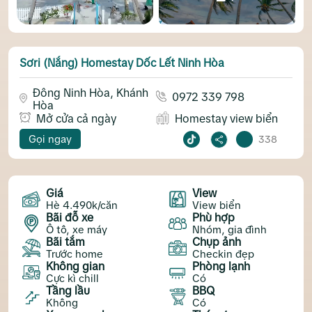
Sơri (Nắng) Homestay Dốc Lết Ninh Hòa
Đông Ninh Hòa, Khánh
0972 339 798
Hòa
Mở cửa cả ngày
Homestay view biển
Gọi ngay
338
Giá
View
Hè 4.490k/căn
View biển
Bãi đỗ xe
Phù hợp
Ô tô, xe máy
Nhóm, gia đình
Bãi tắm
Chụp ảnh
Trước home
Checkin đẹp
Không gian
Phòng lạnh
Cực kì chill
Có
Tầng lầu
BBQ
Không
Có