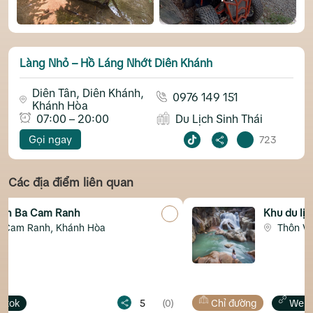
Làng Nhỏ – Hồ Láng Nhớt Diên Khánh
Diên Tân, Diên Khánh,
0976 149 151
Khánh Hòa
07:00 – 20:00
Du Lịch Sinh Thái
Gọi ngay
723
Các địa điểm liên quan
Khu du lịch Ba Hồ
òa
Thôn Vạn Thuận, Thị xã Ninh 
5
(0)
Chỉ đường
Website