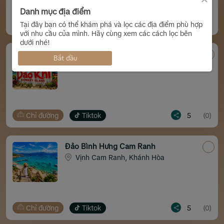
Danh mục địa điểm
Chỉ đường
Tiktok
5
(0)
Tại đây bạn có thể khám phá và lọc các địa điểm phù hợp
với nhu cầu của mình. Hãy cùng xem các cách lọc bên
dưới nhé!
Đảo Hòn Lao (Đảo Khỉ) Nha Trang
Bắt đầu
Lương Sơn, Nha Trang, Khánh Hòa
Chỉ đường
Tiktok
5
(0)
Đảo Bình Hưng Cam Ranh
Vịnh Cam Ranh, Khánh Hòa
Chỉ đường
Tiktok
5
(0)