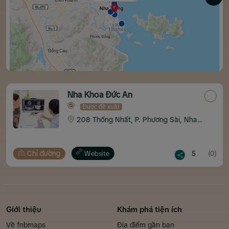
Nha Khoa Đức An
Được đề xuất
208 Thống Nhất, P. Phương Sài, Nha
Trang
Chỉ đường
5
(0)
Website
…
Giới thiệu
Khám phá tiện ích
Về fnbmaps
Địa điểm gần bạn