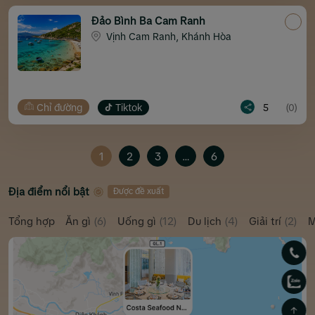
Đảo Bình Ba Cam Ranh
Vịnh Cam Ranh, Khánh Hòa
Chỉ đường
Tiktok
5
(0)
1
2
3
…
6
Địa điểm nổi bật
Được đề xuất
Tổng hợp
Ăn gì
(6)
Uống gì
(12)
Du lịch
(4)
Giải trí
(2)
M