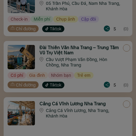
05 Trần Phú, Cầu Đá, Nam Nha Trang,
Khánh Hòa
Check-in
Miễn phí
Chụp ảnh
Cặp đôi
Chỉ đường
Tiktok
5
(0)
Đài Thiên Văn Nha Trang – Trung Tâm
Vũ Trụ Việt Nam
Cầu Vượt Phạm Văn Đồng, Hòn
Chồng, Nha Trang
Có phí
Gia đình
Nhóm bạn
Trẻ em
Chỉ đường
Tiktok
5
(0)
Cảng Cá Vĩnh Lương Nha Trang
Cảng Cá Vĩnh Lương, Nha Trang,
Khánh Hòa