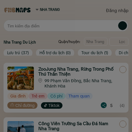
Đăng nhập
Quận/huyện:
Lọc
Nha Trang
Du Lịch
Lưu trú
(37)
Hỗ trợ du lịch
(0)
Tour du lịch
(1)
Di chu
ZooJung Nha Trang, Rừng Trong Phố
Thú Thân Thiện
99 Phạm Văn Đồng, Bắc Nha Trang,
Khánh Hòa
Gia đình
Trẻ em
Có phí
Tham quan
Chỉ đường
Tiktok
5
(4)
Công Viên Trường Sa Cầu Đá Nam
Nha Trang