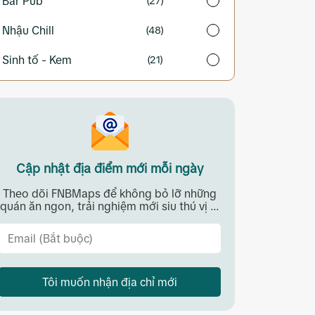
Bar Pub
(27)
Nhậu Chill
(48)
Sinh tố - Kem
(21)
Cập nhật địa điểm mới mỗi ngày
Theo dõi FNBMaps để không bỏ lỡ những
quán ăn ngon, trải nghiệm mới siu thú vị ...
Tôi muốn nhận địa chỉ mới