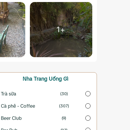
1+
Nha Trang
Uống Gì
Trà sữa
(30)
Cà phê - Coffee
(307)
Beer Club
(9)