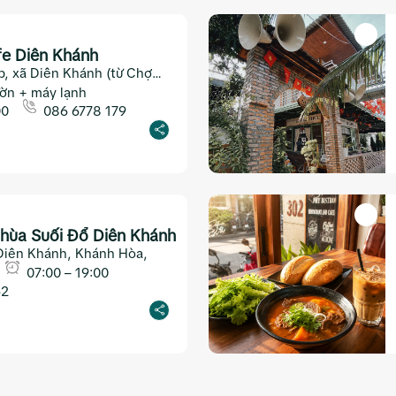
e Diên Khánh
p, xã Diên Khánh (từ Chợ
ờn + máy lạnh
00
086 6778 179
hùa Suối Đổ Diên Khánh
Diên Khánh, Khánh Hòa,
07:00 – 19:00
62