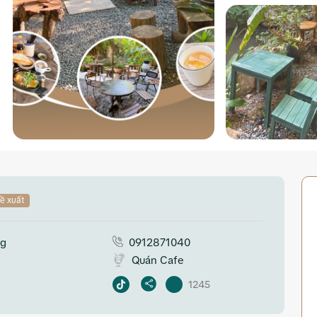
ề xuất
ng
0912871040
Quán Cafe
1245