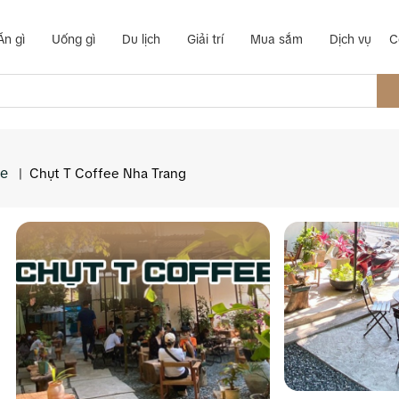
Ăn gì
Uống gì
Du lịch
Giải trí
Mua sắm
Dịch vụ
C
ee
|
Chụt T Coffee Nha Trang