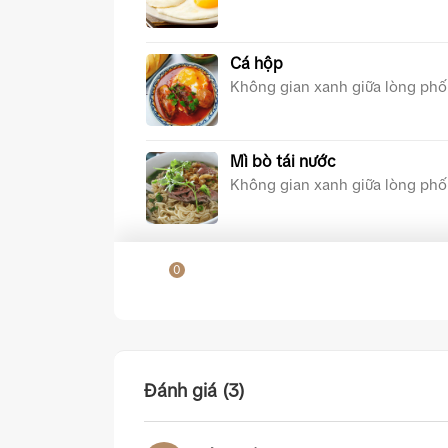
Cà phê đen pha máy
22.000đ
Cá hộp
…
Không gian xanh giữa lòng phố
Mì bò tái nước
Không gian xanh giữa lòng phố
Bánh mì / xíu mại
0
Không gian xanh giữa lòng phố
Đánh giá (3)