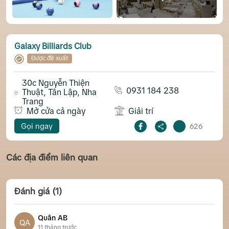
Galaxy Billiards Club
Được đề xuất
30c Nguyễn Thiện
0931 184 238
Thuật, Tân Lập, Nha
Trang
Mở cửa cả ngày
Giải trí
Gọi ngay
626
Các địa điểm liên quan
Đánh giá (1)
Quân AB
QA
11 tháng trước