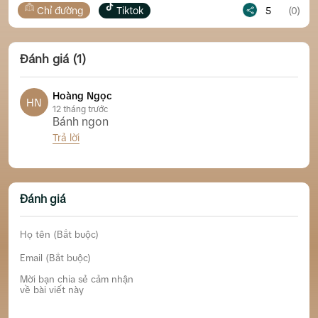
đường
Tiktok
5
(0)
Chỉ đườn
Đánh giá (1)
Hoàng Ngọc
HN
12 tháng trước
Bánh ngon
Trả lời
Tiệm Bánh Rau Câu – Bếp Nhà RY RÔ (Hồng Bàng)
Đánh giá