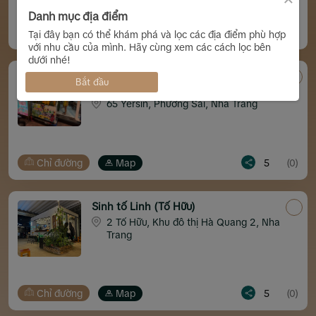
Danh mục địa điểm
Chỉ đường
Map
5
(0)
Tại đây bạn có thể khám phá và lọc các địa điểm phù hợp
với nhu cầu của mình. Hãy cùng xem các cách lọc bên
dưới nhé!
Sinh Tố Thanh Thủy (Yersin Phương
Bắt đầu
Sài)
65 Yersin, Phương Sài, Nha Trang
Chỉ đường
Map
5
(0)
Sinh tố Linh (Tố Hữu)
2 Tố Hữu, Khu đô thị Hà Quang 2, Nha
Trang
Chỉ đường
Map
5
(0)