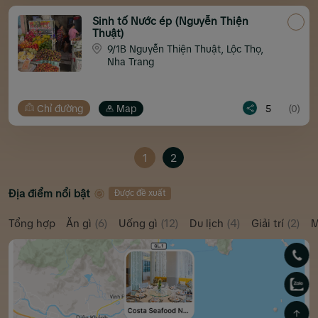
Sinh tố Nước ép (Nguyễn Thiện
Thuật)
9/1B Nguyễn Thiện Thuật, Lộc Thọ,
Nha Trang
Chỉ đường
Map
5
(0)
1
2
Địa điểm nổi bật
Được đề xuất
Tổng hợp
Ăn gì
(6)
Uống gì
(12)
Du lịch
(4)
Giải trí
(2)
M