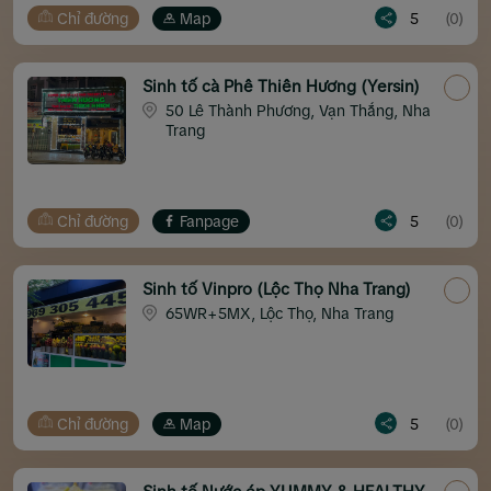
Chỉ đường
Map
5
(0)
Sinh tố cà Phê Thiên Hương (Yersin)
50 Lê Thành Phương, Vạn Thắng, Nha
Trang
Chỉ đường
Fanpage
5
(0)
Sinh tố Vinpro (Lộc Thọ Nha Trang)
65WR+5MX, Lộc Thọ, Nha Trang
Chỉ đường
Map
5
(0)