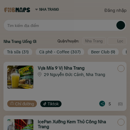
Đăng nhập
Quận/huyện:
Lọc
Nha Trang
Uống Gì
Trà sữa
(31)
Cà phê - Coffee
(307)
Beer Club
(9)
Ba
Vựa Mía 9 Vị Nha Trang
29 Nguyễn Đức Cảnh, Nha Trang
Chỉ đường
Tiktok
5
(0)
IcePan Xưởng Kem Thủ Công Nha
Trang