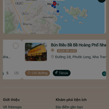
Bún Riêu Bề Bề Hoàng Phố Nha
Trang
Được đề xuất
Đường 28, Phước Long, Nha Trang
(3)
Chỉ đường
5
(18)
Tiktok
Giới thiệu
Khám phá tiện ích
Về fnbmaps
Địa điểm gần bạn