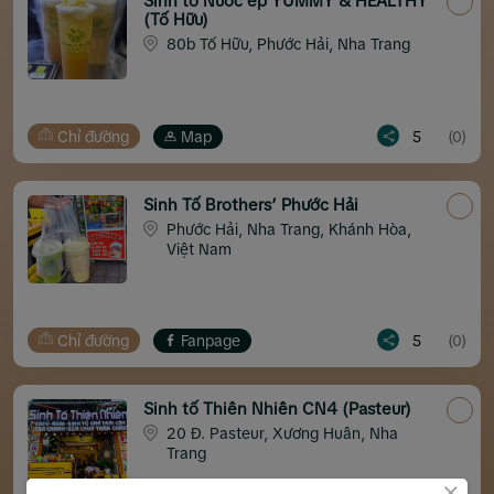
Sinh tố Nước ép YUMMY & HEALTHY
(Tố Hữu)
80b Tố Hữu, Phước Hải, Nha Trang
Chỉ đường
Map
5
(0)
Sinh Tố Brothers’ Phước Hải
Phước Hải, Nha Trang, Khánh Hòa,
Việt Nam
Chỉ đường
Fanpage
5
(0)
Sinh tố Thiên Nhiên CN4 (Pasteur)
20 Đ. Pasteur, Xương Huân, Nha
Trang
×