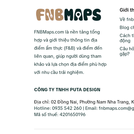
Giới t
Về fn
Blog c
FNBMaps.com là nền tảng tổng
Cách t
hợp và giới thiệu thông tin địa
động
điểm ẩm thực (F&B) và điểm đến
Câu hỏ
gặp?
liên quan, giúp người dùng tham
khảo và lựa chọn địa điểm phù hợp
với nhu cầu trải nghiệm.
CÔNG TY TNHH PUTA DESIGN
Địa chỉ: 02 Đồng Nai, Phường Nam Nha Trang, 
Hotline:
0935 542 260
| Email:
fnbmaps.com@g
Mã số thuế:
4201650196