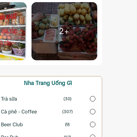
2+
Nha Trang
Uống Gì
Trà sữa
(30)
Cà phê - Coffee
(307)
Beer Club
(9)