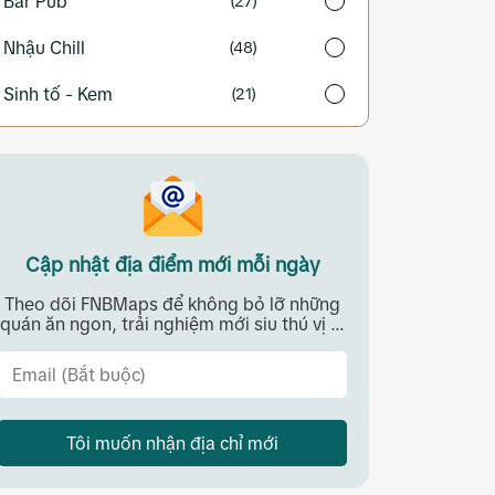
Bar Pub
(27)
Nhậu Chill
(48)
Sinh tố - Kem
(21)
Cập nhật địa điểm mới mỗi ngày
Theo dõi FNBMaps để không bỏ lỡ những
quán ăn ngon, trải nghiệm mới siu thú vị ...
Tôi muốn nhận địa chỉ mới