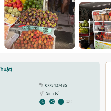
Thuật)
0775437485
Sinh tố
332