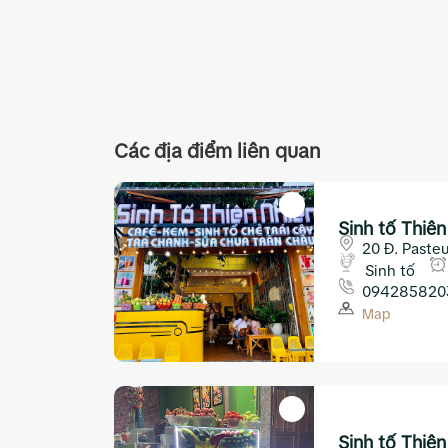
Các địa điểm liên quan
Sinh tố Thiê
20 Đ. Paste
Sinh tố
094285820
Map
Sinh tố Thiê