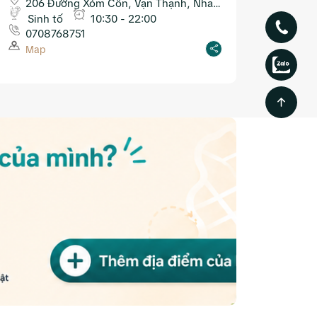
206 Đường Xóm Cồn, Vạn Thạnh, Nha
Trang
Sinh tố
10:30 - 22:00
0708768751
Map