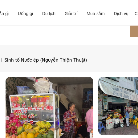
Ăn gì
Uống gì
Du lịch
Giải trí
Mua sắm
Dịch vụ
C
|
Sinh tố Nước ép (Nguyễn Thiện Thuật)