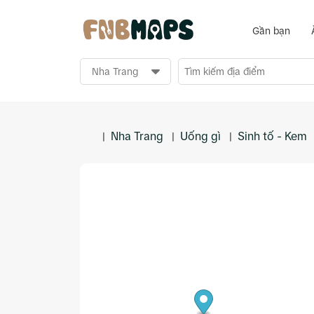
Gần bạn
Nha Trang
Uống gì
Sinh tố - Kem
|
|
|