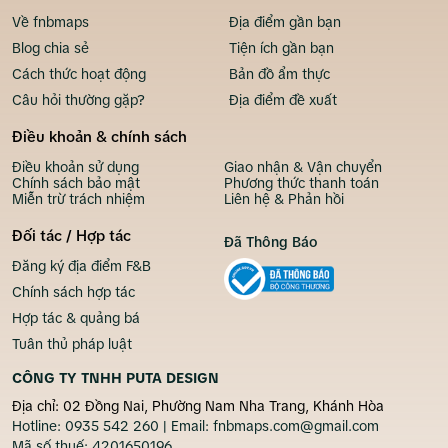
Về fnbmaps
Địa điểm gần bạn
Blog chia sẻ
Tiện ích gần bạn
Cách thức hoạt động
Bản đồ ẩm thực
Câu hỏi thường gặp?
Địa điểm đề xuất
Điều khoản & chính sách
Điều khoản sử dụng
Giao nhận & Vận chuyển
Chính sách bảo mật
Phương thức thanh toán
Miễn trừ trách nhiệm
Liên hệ & Phản hồi
Đối tác / Hợp tác
Đã Thông Báo
Đăng ký địa điểm F&B
Chính sách hợp tác
Hợp tác & quảng bá
Tuân thủ pháp luật
CÔNG TY TNHH PUTA DESIGN
Địa chỉ: 02 Đồng Nai, Phường Nam Nha Trang, Khánh Hòa
Hotline:
0935 542 260
| Email:
fnbmaps.com@gmail.com
Mã số thuế:
4201650196