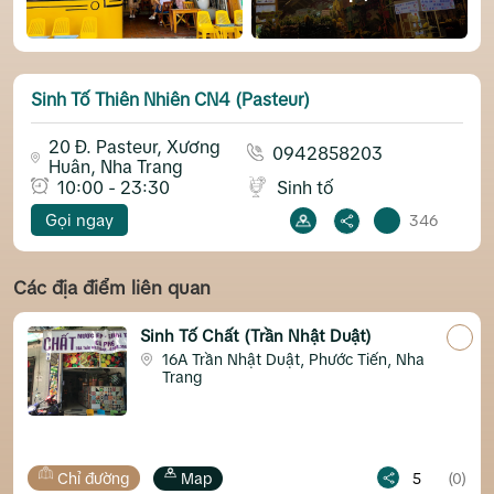
Sinh Tố Thiên Nhiên CN4 (Pasteur)
20 Đ. Pasteur, Xương
0942858203
Huân, Nha Trang
10:00 - 23:30
Sinh tố
Gọi ngay
346
Các địa điểm liên quan
Sinh Tố Chất (Trần Nhật Duật)
16A Trần Nhật Duật, Phước Tiến, Nha
Trang
đường
Map
5
(0)
Chỉ đườn