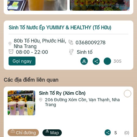
Sinh Tố Nước Ép YUMMY & HEALTHY (Tố Hữu)
80b Tố Hữu, Phước Hải,
0368009278
Nha Trang
08:00 - 22:00
Sinh tố
Gọi ngay
305
Các địa điểm liên quan
Sinh Tố Ry (Xóm Cồn)
Quá
206 Đường Xóm Cồn, Vạn Thạnh, Nha
5
Trang
Map
5
(0)
Chỉ đường