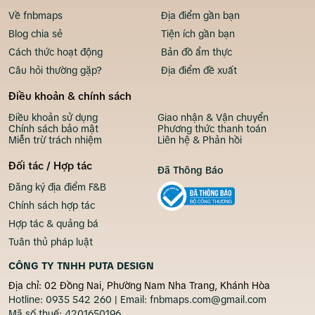
Về fnbmaps
Địa điểm gần bạn
Blog chia sẻ
Tiện ích gần bạn
Cách thức hoạt động
Bản đồ ẩm thực
Câu hỏi thường gặp?
Địa điểm đề xuất
Điều khoản & chính sách
Điều khoản sử dụng
Giao nhận & Vận chuyển
Chính sách bảo mật
Phương thức thanh toán
Miễn trừ trách nhiệm
Liên hệ & Phản hồi
Đối tác / Hợp tác
Đã Thông Báo
Đăng ký địa điểm F&B
Chính sách hợp tác
Hợp tác & quảng bá
Tuân thủ pháp luật
CÔNG TY TNHH PUTA DESIGN
Địa chỉ: 02 Đồng Nai, Phường Nam Nha Trang, Khánh Hòa
Hotline:
0935 542 260
| Email:
fnbmaps.com@gmail.com
Mã số thuế:
4201650196