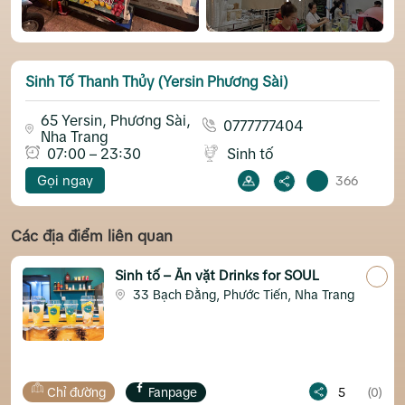
Sinh Tố Thanh Thủy (Yersin Phương Sài)
65 Yersin, Phương Sài,
0777777404
Nha Trang
07:00 – 23:30
Sinh tố
Gọi ngay
366
Các địa điểm liên quan
Sinh tố – Ăn vặt Drinks for SOUL
33 Bạch Đằng, Phước Tiến, Nha Trang
Chỉ đường
Fanpage
5
(0)