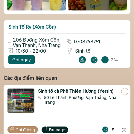
Sinh Tố Ry (Xóm Cồn)
206 Đường Xóm Cồn,
0708768751
Vạn Thạnh, Nha Trang
10:30 - 22:00
Sinh tố
Gọi ngay
314
Các địa điểm liên quan
Sinh tố cà Phê Thiên Hương (Yersin)
50 Lê Thành Phương, Vạn Thắng, Nha
Trang
ng
Fanpage
5
(0)
Chỉ đường