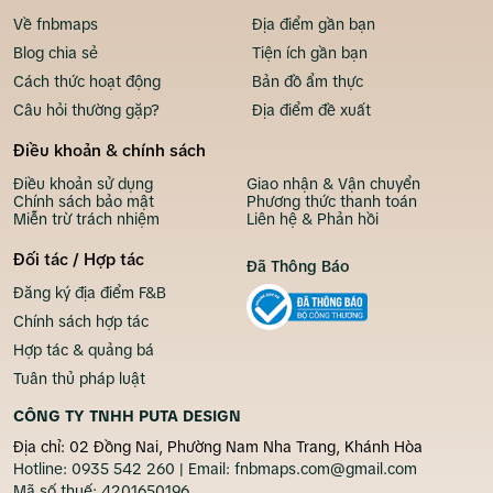
Về fnbmaps
Địa điểm gần bạn
Blog chia sẻ
Tiện ích gần bạn
Cách thức hoạt động
Bản đồ ẩm thực
Câu hỏi thường gặp?
Địa điểm đề xuất
Điều khoản & chính sách
Điều khoản sử dụng
Giao nhận & Vận chuyển
Chính sách bảo mật
Phương thức thanh toán
Miễn trừ trách nhiệm
Liên hệ & Phản hồi
Đối tác / Hợp tác
Đã Thông Báo
Đăng ký địa điểm F&B
Chính sách hợp tác
Hợp tác & quảng bá
Tuân thủ pháp luật
CÔNG TY TNHH PUTA DESIGN
Địa chỉ: 02 Đồng Nai, Phường Nam Nha Trang, Khánh Hòa
Hotline:
0935 542 260
| Email:
fnbmaps.com@gmail.com
Mã số thuế:
4201650196