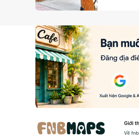
Giới t
Về fn