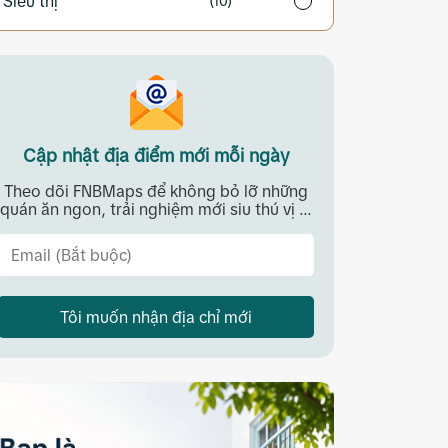
Siêu thị
(10)
Cập nhật địa điểm mới mỗi ngày
Theo dõi FNBMaps để không bỏ lỡ những
quán ăn ngon, trải nghiệm mới siu thú vị ...
Tôi muốn nhận địa chỉ mới