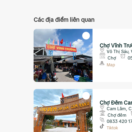
Các địa điểm liên quan
Chợ Vĩnh Trư
Võ Thị Sáu,
Chợ
05
Map
Chợ Đêm Ca
Cam Lâm, C
Chợ đêm
0833 420 1
Tiktok