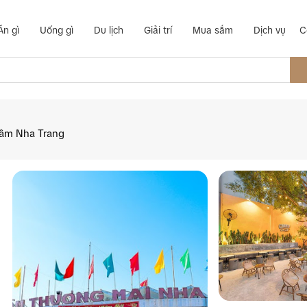
Ăn gì
Uống gì
Du lịch
Giải trí
Mua sắm
Dịch vụ
C
ầm Nha Trang