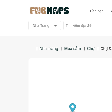
Gần bạn
Nha Trang
Mua sắm
Chợ
|
|
|
|
Chợ Đ