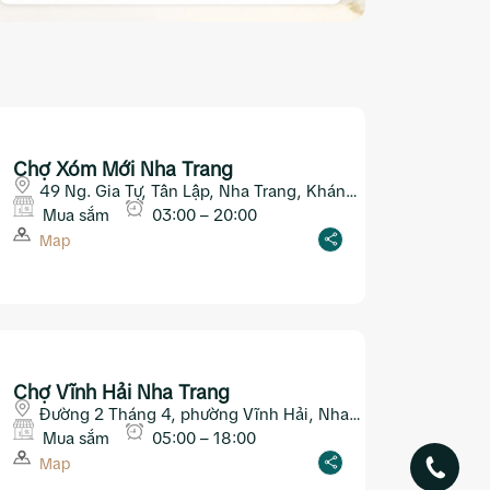
Chợ Xóm Mới Nha Trang
49 Ng. Gia Tự, Tân Lập, Nha Trang, Khánh
Hòa
Mua sắm
03:00 – 20:00
Map
Chợ Vĩnh Hải Nha Trang
Đường 2 Tháng 4, phường Vĩnh Hải, Nha
Trang
Mua sắm
05:00 – 18:00
Map