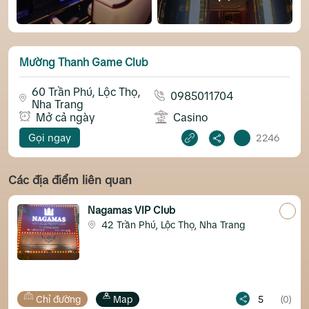
Mường Thanh Game Club
60 Trần Phú, Lộc Thọ,
0985011704
Nha Trang
Mở cả ngày
Casino
Gọi ngay
2246
Các địa điểm liên quan
Nagamas VIP Club
42 Trần Phú, Lộc Thọ, Nha Trang
Chỉ đường
Map
5
(0)