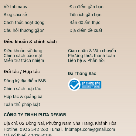
Về fnbmaps
Địa điểm gần bạn
Blog chia sẻ
Tiện ích gần bạn
Cách thức hoạt động
Bản đồ ẩm thực
Câu hỏi thường gặp?
Địa điểm đề xuất
Điều khoản & chính sách
Điều khoản sử dụng
Giao nhận & Vận chuyển
Chính sách bảo mật
Phương thức thanh toán
Miễn trừ trách nhiệm
Liên hệ & Phản hồi
Đối tác / Hợp tác
Đã Thông Báo
Đăng ký địa điểm F&B
Chính sách hợp tác
Hợp tác & quảng bá
Tuân thủ pháp luật
CÔNG TY TNHH PUTA DESIGN
Địa chỉ: 02 Đồng Nai, Phường Nam Nha Trang, Khánh Hòa
Hotline:
0935 542 260
| Email:
fnbmaps.com@gmail.com
Mã số thuế:
4201650196