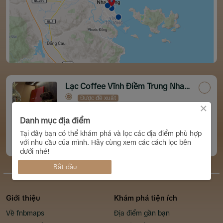
Lạc Coffee Vĩnh Điềm Trung Nha
Trang
Được đề xuất
×
Căn C5, đường 19/5, Vĩnh Hiệp, Nha
Trang
Danh mục địa điểm
Tại đây bạn có thể khám phá và lọc các địa điểm phù hợp
với nhu cầu của mình. Hãy cùng xem các cách lọc bên
Chỉ đường
5
(11)
Tiktok
dưới nhé!
Bắt đầu
…
Giới thiệu
Khám phá tiện ích
Về fnbmaps
Địa điểm gần bạn