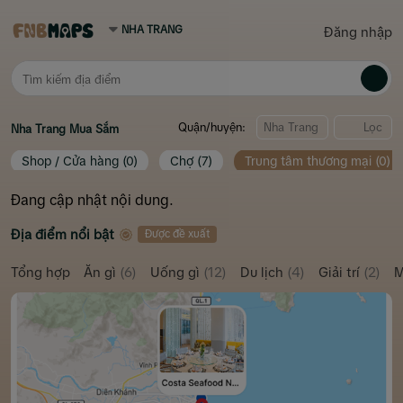
Đăng nhập
Quận/huyện:
Lọc
Nha Trang
Mua Sắm
Shop / Cửa hàng
(0)
Chợ
(7)
Trung tâm thương mại
(0)
Đang cập nhật nội dung.
Địa điểm nổi bật
Được đề xuất
Tổng hợp
Ăn gì
(6)
Uống gì
(12)
Du lịch
(4)
Giải trí
(2)
M