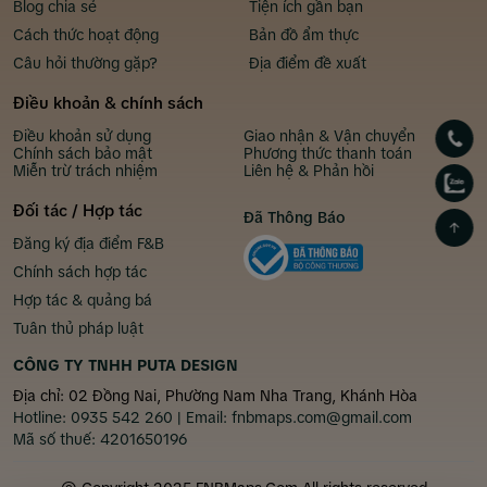
Blog chia sẻ
Tiện ích gần bạn
Cách thức hoạt động
Bản đồ ẩm thực
Câu hỏi thường gặp?
Địa điểm đề xuất
Điều khoản & chính sách
Điều khoản sử dụng
Giao nhận & Vận chuyển
Chính sách bảo mật
Phương thức thanh toán
Miễn trừ trách nhiệm
Liên hệ & Phản hồi
Đối tác / Hợp tác
Đã Thông Báo
Đăng ký địa điểm F&B
Chính sách hợp tác
Hợp tác & quảng bá
Tuân thủ pháp luật
CÔNG TY TNHH PUTA DESIGN
Địa chỉ: 02 Đồng Nai, Phường Nam Nha Trang, Khánh Hòa
Hotline:
0935 542 260
| Email:
fnbmaps.com@gmail.com
Mã số thuế:
4201650196