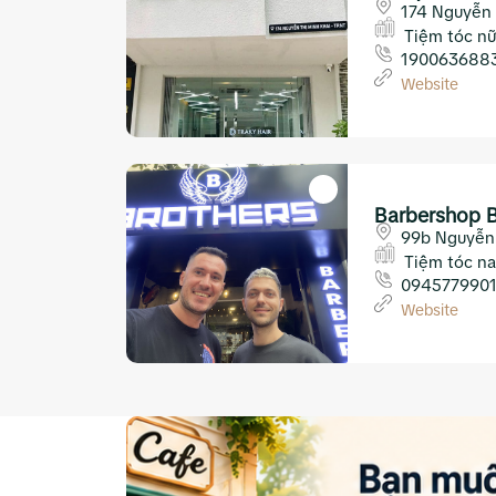
174 Nguyễn 
Trang
Tiệm tóc nữ
190063688
Website
Barbershop B
99b Nguyễn 
Trang
Tiệm tóc n
094577990
Website