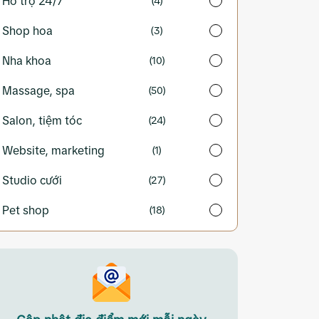
Hỗ trợ 24/7
(4)
Shop hoa
(3)
Nha khoa
(10)
Massage, spa
(50)
Salon, tiệm tóc
(24)
Website, marketing
(1)
Studio cưới
(27)
Pet shop
(18)