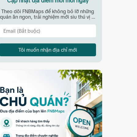
Cập nhật địa điểm mới mỗi ngày
Theo dõi FNBMaps để không bỏ lỡ những
quán ăn ngon, trải nghiệm mới siu thú vị ...
Tôi muốn nhận địa chỉ mới