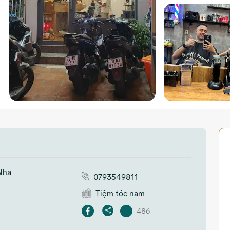
Nha
0793549811
Tiệm tóc nam
486