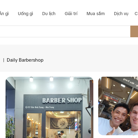
Ăn gì
Uống gì
Du lịch
Giải trí
Mua sắm
Dịch vụ
C
|
Daily Barbershop