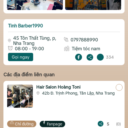
Tinh Barber1990
45 Tôn Thất Tùng, p,
0797888990
Nha Trang
08:00 - 19:00
Tiệm tóc nam
Gọi ngay
334
Các địa điểm liên quan
Hair Salon Hoàng Toni
42b Đ. Trịnh Phong, Tân Lập, Nha Trang
ỉ đường
Fanpage
5
(0)
Chỉ đ