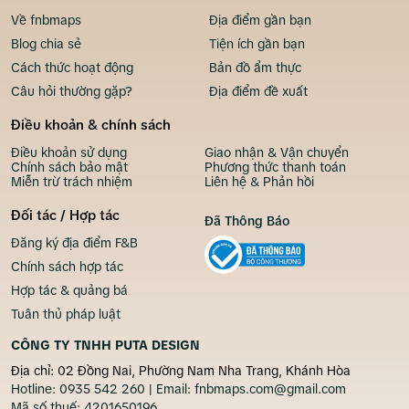
Về fnbmaps
Địa điểm gần bạn
Blog chia sẻ
Tiện ích gần bạn
Cách thức hoạt động
Bản đồ ẩm thực
Câu hỏi thường gặp?
Địa điểm đề xuất
Điều khoản & chính sách
Điều khoản sử dụng
Giao nhận & Vận chuyển
Chính sách bảo mật
Phương thức thanh toán
Miễn trừ trách nhiệm
Liên hệ & Phản hồi
Đối tác / Hợp tác
Đã Thông Báo
Đăng ký địa điểm F&B
Chính sách hợp tác
Hợp tác & quảng bá
Tuân thủ pháp luật
CÔNG TY TNHH PUTA DESIGN
Địa chỉ: 02 Đồng Nai, Phường Nam Nha Trang, Khánh Hòa
Hotline:
0935 542 260
| Email:
fnbmaps.com@gmail.com
Mã số thuế:
4201650196