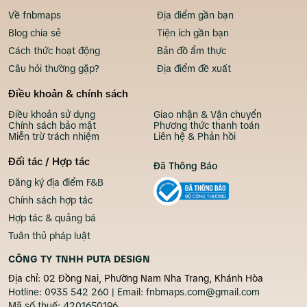
Về fnbmaps
Địa điểm gần bạn
Blog chia sẻ
Tiện ích gần bạn
Cách thức hoạt động
Bản đồ ẩm thực
Câu hỏi thường gặp?
Địa điểm đề xuất
Điều khoản & chính sách
Điều khoản sử dụng
Giao nhận & Vận chuyển
Chính sách bảo mật
Phương thức thanh toán
Miễn trừ trách nhiệm
Liên hệ & Phản hồi
Đối tác / Hợp tác
Đã Thông Báo
Đăng ký địa điểm F&B
Chính sách hợp tác
Hợp tác & quảng bá
Tuân thủ pháp luật
CÔNG TY TNHH PUTA DESIGN
Địa chỉ: 02 Đồng Nai, Phường Nam Nha Trang, Khánh Hòa
Hotline:
0935 542 260
| Email:
fnbmaps.com@gmail.com
Mã số thuế:
4201650196