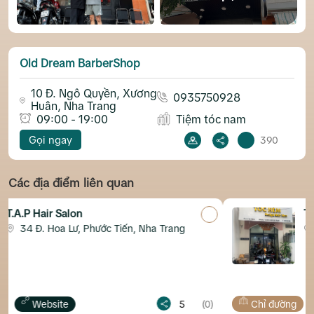
Old Dream BarberShop
10 Đ. Ngô Quyền, Xương
0935750928
Huân, Nha Trang
09:00 - 19:00
Tiệm tóc nam
Gọi ngay
390
Các địa điểm liên quan
Tóc Hẻm Design Nha
hước Tiến, Nha Trang
12 Lý Tự Trọng, Lộc
5
(0)
Chỉ đường
Fanpage