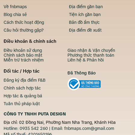
Về fnbmaps
Địa điểm gần bạn
Blog chia sẻ
Tiện ích gần bạn
Cách thức hoạt động
Bản đồ ẩm thực
Câu hỏi thường gặp?
Địa điểm đề xuất
Điều khoản & chính sách
Điều khoản sử dụng
Giao nhận & Vận chuyển
Chính sách bảo mật
Phương thức thanh toán
Miễn trừ trách nhiệm
Liên hệ & Phản hồi
Đối tác / Hợp tác
Đã Thông Báo
Đăng ký địa điểm F&B
Chính sách hợp tác
Hợp tác & quảng bá
Tuân thủ pháp luật
CÔNG TY TNHH PUTA DESIGN
Địa chỉ: 02 Đồng Nai, Phường Nam Nha Trang, Khánh Hòa
Hotline:
0935 542 260
| Email:
fnbmaps.com@gmail.com
Mã số thuế:
4201650196