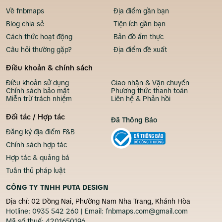
Về fnbmaps
Địa điểm gần bạn
Blog chia sẻ
Tiện ích gần bạn
Cách thức hoạt động
Bản đồ ẩm thực
Câu hỏi thường gặp?
Địa điểm đề xuất
Điều khoản & chính sách
Điều khoản sử dụng
Giao nhận & Vận chuyển
Chính sách bảo mật
Phương thức thanh toán
Miễn trừ trách nhiệm
Liên hệ & Phản hồi
Đối tác / Hợp tác
Đã Thông Báo
Đăng ký địa điểm F&B
Chính sách hợp tác
Hợp tác & quảng bá
Tuân thủ pháp luật
CÔNG TY TNHH PUTA DESIGN
Địa chỉ: 02 Đồng Nai, Phường Nam Nha Trang, Khánh Hòa
Hotline:
0935 542 260
| Email:
fnbmaps.com@gmail.com
Mã số thuế:
4201650196