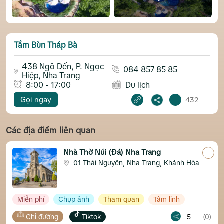
Tắm Bùn Tháp Bà
438 Ngô Đến, P. Ngọc
084 857 85 85
Hiệp, Nha Trang
8:00 - 17:00
Du lịch
Gọi ngay
432
Các địa điểm liên quan
Nhà Thờ Núi (Đá) Nha Trang
01 Thái Nguyên, Nha Trang, Khánh Hòa
Miễn phí
Chụp ảnh
Tham quan
Tâm linh
Chỉ đường
Tiktok
5
(0)