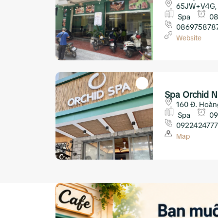
65JW+V4G, 3
파_마사지 나
Nha Trang
Spa
08
086975878
Website
Spa Orchid N
160 Đ. Hoàn
Trang
Spa
09
0922424777
Map