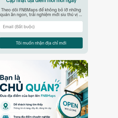
Cập nhật địa điểm mới mỗi ngày
Theo dõi FNBMaps để không bỏ lỡ những
quán ăn ngon, trải nghiệm mới siu thú vị ...
Tôi muốn nhận địa chỉ mới