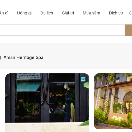
Ăn gì
Uống gì
Du lịch
Giải trí
Mua sắm
Dịch vụ
C
|
Aman Heritage Spa