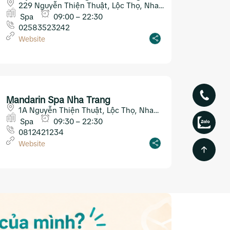
229 Nguyễn Thiện Thuật, Lộc Thọ, Nha
Trang
Spa
09:00 – 22:30
02583523242
Website
Mandarin Spa Nha Trang
1A Nguyễn Thiện Thuật, Lộc Thọ, Nha
Trang
Spa
09:30 – 22:30
0812421234
Website