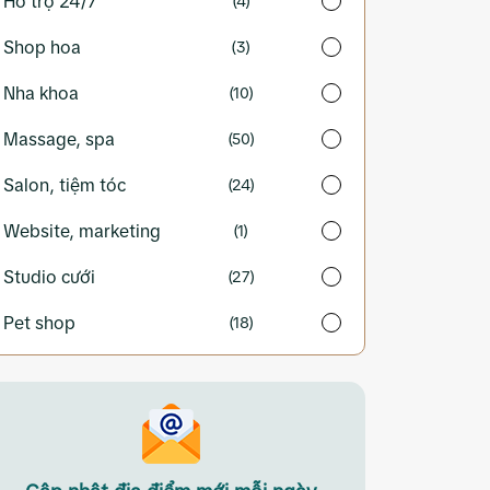
Hỗ trợ 24/7
(4)
Shop hoa
(3)
Nha khoa
(10)
Massage, spa
(50)
Salon, tiệm tóc
(24)
Website, marketing
(1)
Studio cưới
(27)
Pet shop
(18)