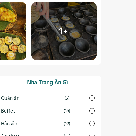
1+
Nha Trang
Ăn Gì
Quán ăn
(5)
Buffet
(16)
Hải sản
(19)