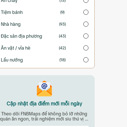
Ăn chay
(15)
Tiệm bánh
(9)
Nhà hàng
(93)
Đặc sản địa phương
(43)
Ăn vặt / vỉa hè
(42)
Lẩu nướng
(18)
Cập nhật địa điểm mới mỗi ngày
Theo dõi FNBMaps để không bỏ lỡ những
quán ăn ngon, trải nghiệm mới siu thú vị ...