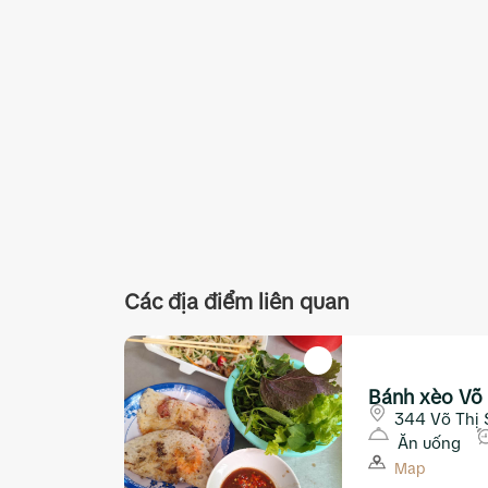
Các địa điểm liên quan
Bánh xèo Võ 
344 Võ Thị 
Ăn uống
Map