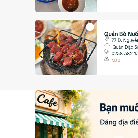
Quán Bò Nướ
77 Đ. Nguyễ
Nha Trang
Quán Đặc S
0258 382 1
Map