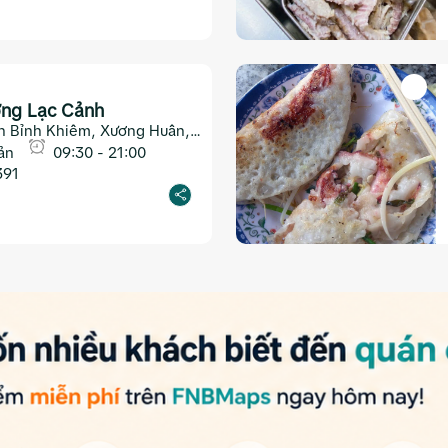
ng Lạc Cảnh
n Bỉnh Khiêm, Xương Huân,
ản
09:30 - 21:00
391