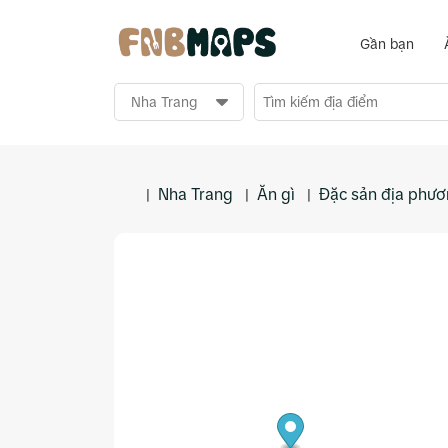
Gần bạn
Nha Trang
Ăn gì
Đặc sản địa phư
|
|
|