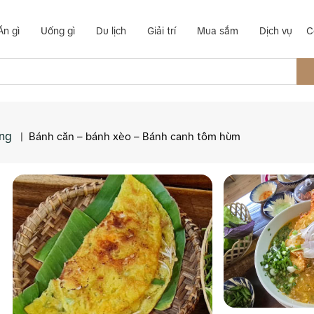
Ăn gì
Uống gì
Du lịch
Giải trí
Mua sắm
Dịch vụ
C
ơng
|
Bánh căn – bánh xèo – Bánh canh tôm hùm