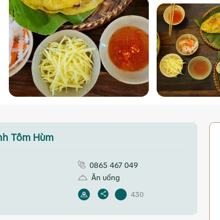
anh Tôm Hùm
0865 467 049
Ăn uống
430