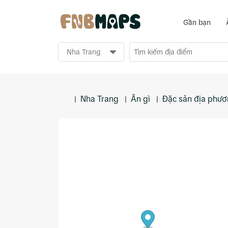
Gần bạn
Nha Trang
Ăn gì
Đặc sản địa phư
|
|
|