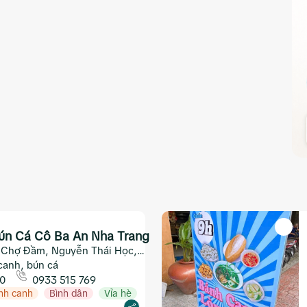
ún Cá Cô Ba An Nha Trang
 Chợ Đầm, Nguyễn Thái Học,
 Khánh Hòa
canh, bún cá
00
0933 515 769
nh canh
Bình dân
Vỉa hè