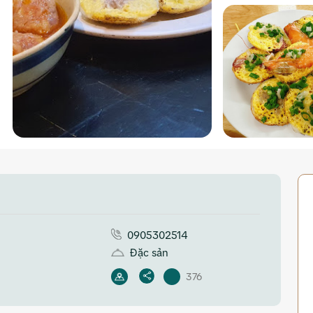
0905302514
Đặc sản
376