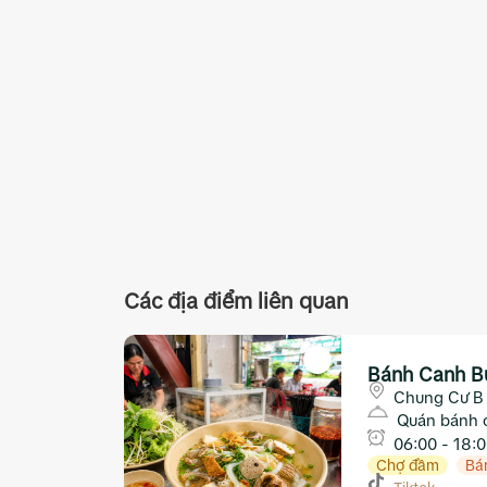
Các địa điểm liên quan
Bánh Canh B
Chung Cư B
Nha Trang,
Quán bánh 
06:00 - 18:
Chợ đầm
Bá