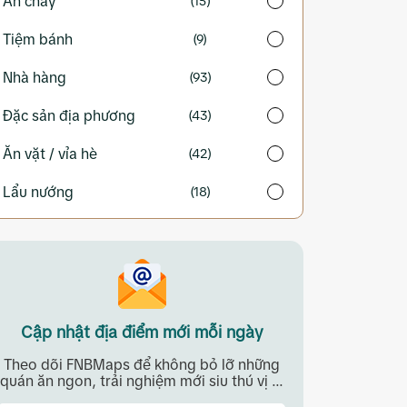
Ăn chay
(15)
Tiệm bánh
(9)
Nhà hàng
(93)
Đặc sản địa phương
(43)
Ăn vặt / vỉa hè
(42)
Lẩu nướng
(18)
Cập nhật địa điểm mới mỗi ngày
Theo dõi FNBMaps để không bỏ lỡ những
quán ăn ngon, trải nghiệm mới siu thú vị ...