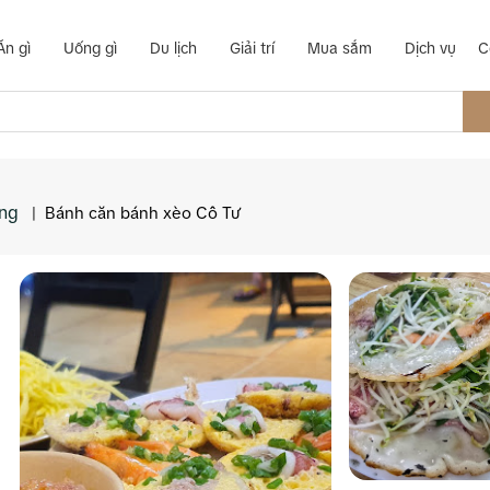
Ăn gì
Uống gì
Du lịch
Giải trí
Mua sắm
Dịch vụ
C
ơng
|
Bánh căn bánh xèo Cô Tư