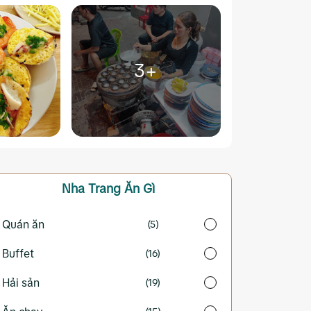
3+
Nha Trang
Ăn Gì
Quán ăn
(5)
Buffet
(16)
Hải sản
(19)