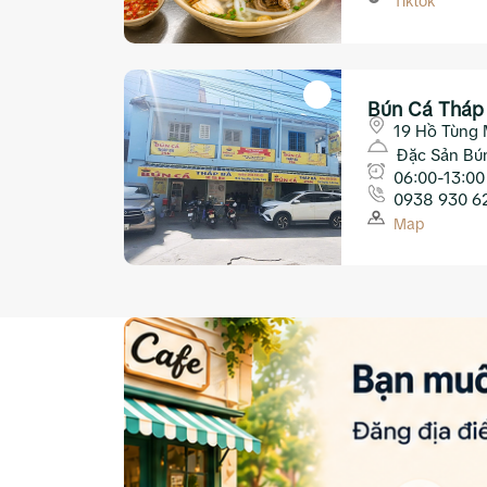
Tiktok
Bún Cá Tháp
19 Hồ Tùng 
Hòa
Đặc Sản Bú
06:00-13:00
0938 930 6
Map