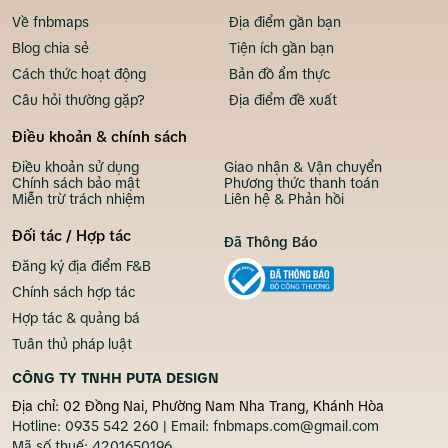
Về fnbmaps
Địa điểm gần bạn
Blog chia sẻ
Tiện ích gần bạn
Cách thức hoạt động
Bản đồ ẩm thực
Câu hỏi thường gặp?
Địa điểm đề xuất
Điều khoản & chính sách
Điều khoản sử dụng
Giao nhận & Vận chuyển
Chính sách bảo mật
Phương thức thanh toán
Miễn trừ trách nhiệm
Liên hệ & Phản hồi
Đối tác / Hợp tác
Đã Thông Báo
Đăng ký địa điểm F&B
Chính sách hợp tác
Hợp tác & quảng bá
Tuân thủ pháp luật
CÔNG TY TNHH PUTA DESIGN
Địa chỉ: 02 Đồng Nai, Phường Nam Nha Trang, Khánh Hòa
Hotline:
0935 542 260
| Email:
fnbmaps.com@gmail.com
Mã số thuế:
4201650196