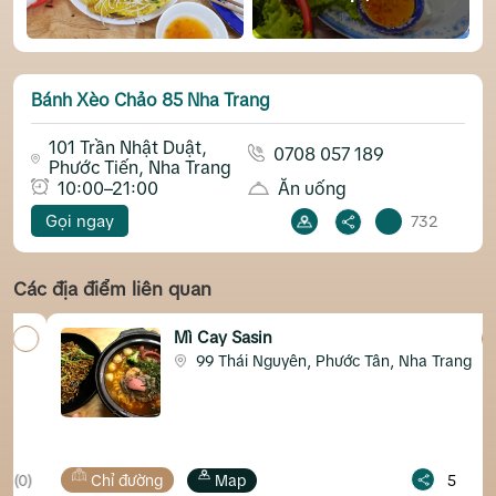
Bánh Xèo Chảo 85 Nha Trang
101 Trần Nhật Duật,
0708 057 189
Phước Tiến, Nha Trang
10:00–21:00
Ăn uống
Gọi ngay
732
Các địa điểm liên quan
Mì Cay Sasin
99 Thái Nguyên, Phước Tân, Nha Trang
0)
Chỉ đường
Map
5
(0)