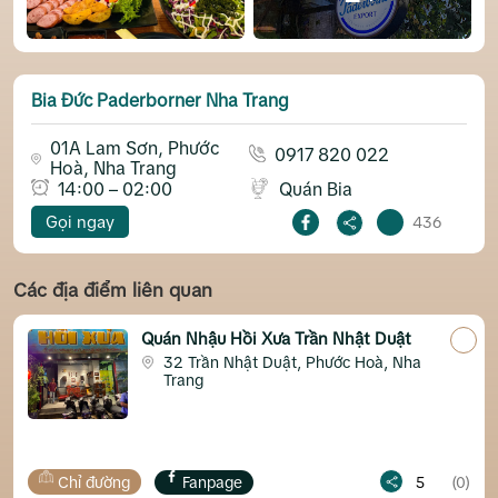
Bia Đức Paderborner Nha Trang
01A Lam Sơn, Phước
0917 820 022
Hoà, Nha Trang
14:00 – 02:00
Quán Bia
Gọi ngay
436
Các địa điểm liên quan
Quán Nhậu Hồi Xưa Trần Nhật Duật
32 Trần Nhật Duật, Phước Hoà, Nha
Trang
Chỉ đường
Fanpage
5
(0)
C