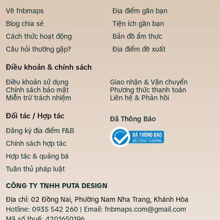
Về fnbmaps
Địa điểm gần bạn
Blog chia sẻ
Tiện ích gần bạn
Cách thức hoạt động
Bản đồ ẩm thực
Câu hỏi thường gặp?
Địa điểm đề xuất
Điều khoản & chính sách
Điều khoản sử dụng
Giao nhận & Vận chuyển
Chính sách bảo mật
Phương thức thanh toán
Miễn trừ trách nhiệm
Liên hệ & Phản hồi
Đối tác / Hợp tác
Đã Thông Báo
Đăng ký địa điểm F&B
Chính sách hợp tác
Hợp tác & quảng bá
Tuân thủ pháp luật
CÔNG TY TNHH PUTA DESIGN
Địa chỉ: 02 Đồng Nai, Phường Nam Nha Trang, Khánh Hòa
Hotline:
0935 542 260
| Email:
fnbmaps.com@gmail.com
Mã số thuế:
4201650196