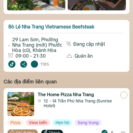
Bò Lé Nha Trang Vietnamese Beefsteak
29 Lam Sơn, Phường
Đang cập nhật
Nha Trang (mới) Phước
Hòa (cũ), Khánh Hòa
09:00 - 21:30
Quán ăn
1185
Các địa điểm liên quan
The Home Pizza Nha Trang
12 - 14 Trần Phú Nha Trang (Sunrise
Hotel)
View biển
Hẹn hò
Sang trọng
ng
Tiktok
5
(0)
Chỉ đường