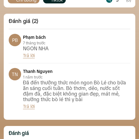
Đánh giá (2)
Phạm bách
PB
7 tháng trước
NGON NHA
Trả lời
Bò Lé Nha Trang Vietnamese Beefsteak
Thanh Nguyen
TN
1 năm trước
Đã đến thưởng thức món ngon Bò Lé cho bữa
ăn sáng cuối tuần. Bò thơm, dẻo, nước sốt
đậm đà, đặc biệt không gian đẹp, mát mẻ,
thưởng thức bò lé thì y bài
Trả lời
Bò Lé Nha Trang Vietnamese Beefsteak
Đánh giá