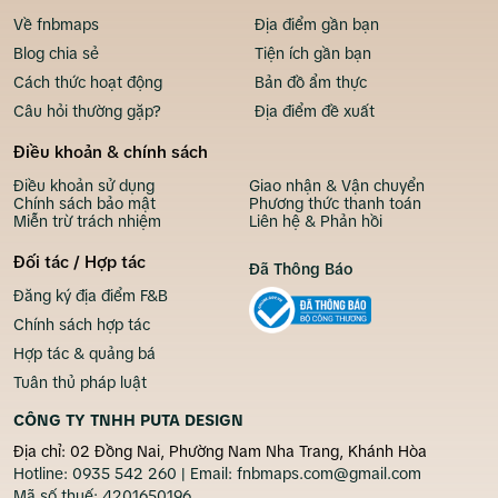
Về fnbmaps
Địa điểm gần bạn
Blog chia sẻ
Tiện ích gần bạn
Cách thức hoạt động
Bản đồ ẩm thực
Câu hỏi thường gặp?
Địa điểm đề xuất
Điều khoản & chính sách
Điều khoản sử dụng
Giao nhận & Vận chuyển
Chính sách bảo mật
Phương thức thanh toán
Miễn trừ trách nhiệm
Liên hệ & Phản hồi
Đối tác / Hợp tác
Đã Thông Báo
Đăng ký địa điểm F&B
Chính sách hợp tác
Hợp tác & quảng bá
Tuân thủ pháp luật
CÔNG TY TNHH PUTA DESIGN
Địa chỉ: 02 Đồng Nai, Phường Nam Nha Trang, Khánh Hòa
Hotline:
0935 542 260
| Email:
fnbmaps.com@gmail.com
Mã số thuế:
4201650196