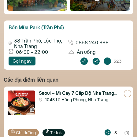
Bốn Mùa Park (Trần Phú)
38 Trần Phú, Lộc Thọ,
0868 240 888
Nha Trang
06:30 - 22:00
Ăn uống
Gọi ngay
323
Các địa điểm liên quan
Seoul – Mì Cay 7 Cấp Độ Nha Trang
(CN4)
1045 Lê Hồng Phong, Nha Trang
View biển
ng
Tiktok
5
(0)
Chỉ đường