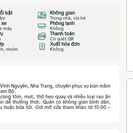
ổi bật
Không gian
ắm
Trong nhà, vỉa hè
 xe
Phòng lạnh
e máy
Không
vụ
Thanh toán
n
Có quét QR
ợp
Xuất hóa đơn
nh, nhóm
Không
 Vĩnh Nguyên, Nha Trang, chuyên phục vụ bún mắm
Nam Bộ.
ùng tôm, mực, thịt heo quay và nhiều loại rau ăn
n dễ thưởng thức. Quán có không gian bình dân,
u hoặc bữa tối. Giờ mở cửa tham khảo từ 15:00 –