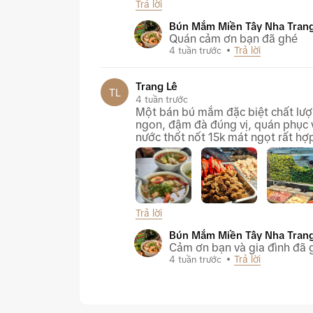
Trả lời
Bún Mắm Miền Tây Nha Trang
Bún Mắm Miền Tây Nha Tran
Quán cảm ơn bạn đã ghé
Trả lời
4 tuần trước
Trang Lê
TL
4 tuần trước
Một bán bú mắm đặc biệt chất lượn
ngon, đậm đà đúng vị, quán phục 
nước thốt nốt 15k mát ngọt rất 
Trả lời
Bún Mắm Miền Tây Nha Trang
Bún Mắm Miền Tây Nha Tran
Cảm ơn bạn và gia đình đã 
Trả lời
4 tuần trước