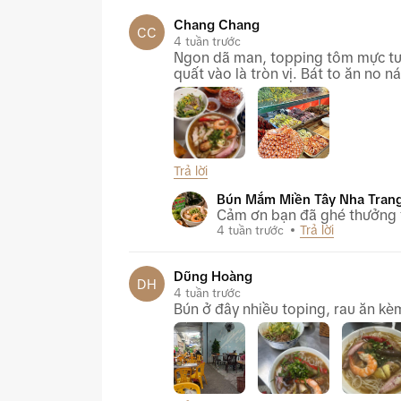
Chang Chang
CC
4 tuần trước
Ngon dã man, topping tôm mực tươi
quất vào là tròn vị. Bát to ăn no n
Trả lời
Bún Mắm Miền Tây Nha Trang
Bún Mắm Miền Tây Nha Tran
Cảm ơn bạn đã ghé thưởng 
Trả lời
4 tuần trước
Dũng Hoàng
DH
4 tuần trước
Bún ở đây nhiều toping, rau ăn kè