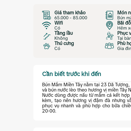
Giá tham khảo
Món n
65.000 - 85.000
Bún m
Wifi
Bãi đỗ
Có
Hẻm x
Tầng lầu
Phục 
Không
Tại bà
Thú cưng
Phù h
Có
Gia đì
Cần biết trước khi đến
Bún Mắm Miền Tây nằm tại 23 Dã Tượng,
và bún nước lèo theo hương vị miền Tây 
Nước dùng được nấu từ mắm cá kết hợp c
kèm, tạo nên hương vị đậm đà nhưng vẫ
phục vụ nhanh và phù hợp cho bữa chiề
20:00.