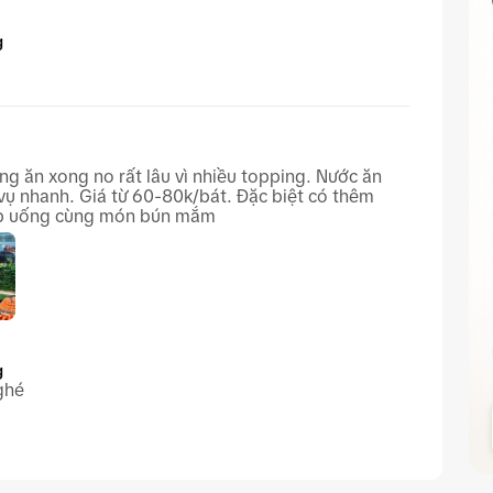
g
g ăn xong no rất lâu vì nhiều topping. Nước ăn
vụ nhanh. Giá từ 60-80k/bát. Đặc biệt có thêm
hợp uống cùng món bún mắm
g
ghé