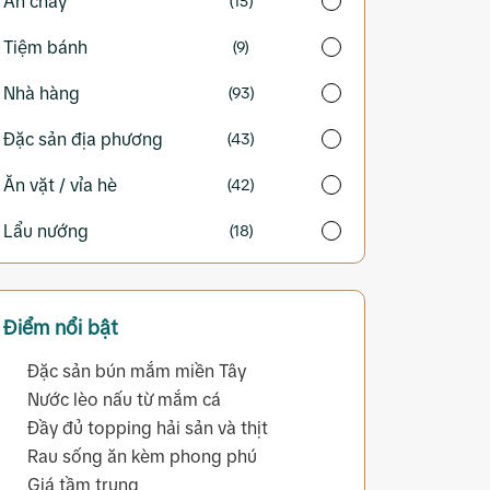
Ăn chay
(15)
Tiệm bánh
(9)
Nhà hàng
(93)
Đặc sản địa phương
(43)
Ăn vặt / vỉa hè
(42)
Lẩu nướng
(18)
Điểm nổi bật
Đặc sản bún mắm miền Tây
Nước lèo nấu từ mắm cá
Đầy đủ topping hải sản và thịt
Rau sống ăn kèm phong phú
Giá tầm trung