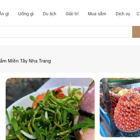
Ăn gì
Uống gì
Du lịch
Giải trí
Mua sắm
Dịch vụ
C
ắm Miền Tây Nha Trang