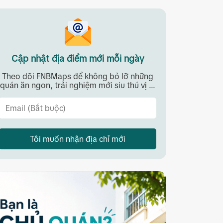
Cập nhật địa điểm mới mỗi ngày
Theo dõi FNBMaps để không bỏ lỡ những
quán ăn ngon, trải nghiệm mới siu thú vị ...
Tôi muốn nhận địa chỉ mới