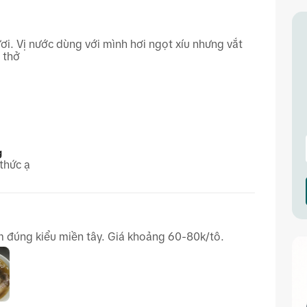
. Vị nước dùng với mình hơi ngọt xíu nhưng vắt
á thở
g
thức ạ
m đúng kiểu miền tây. Giá khoảng 60-80k/tô.