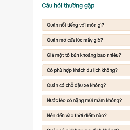
Câu hỏi thường gặp
Quán nổi tiếng với món gì?
Món được nhiều thực khách lựa chọn nhất
dùng đậm vị cùng nhiều loại topping.
Quán mở cửa lúc mấy giờ?
Quán thường phục vụ từ khoảng 15:00 đế
Giá một tô bún khoảng bao nhiêu?
Quán thuộc phân khúc bình dân, phù hợp
Có phù hợp khách du lịch không?
Có. Đây là lựa chọn thú vị nếu bạn muốn 
Trang.
Quán có chỗ đậu xe không?
Có khu vực để xe máy phía trước quán, ô t
Nước lèo có nặng mùi mắm không?
Nước lèo giữ hương vị đặc trưng của mắ
nên khá dễ ăn với cả người mới thử.
Nên đến vào thời điểm nào?
Khoảng 16:30 - 18:00 là thời điểm món ă