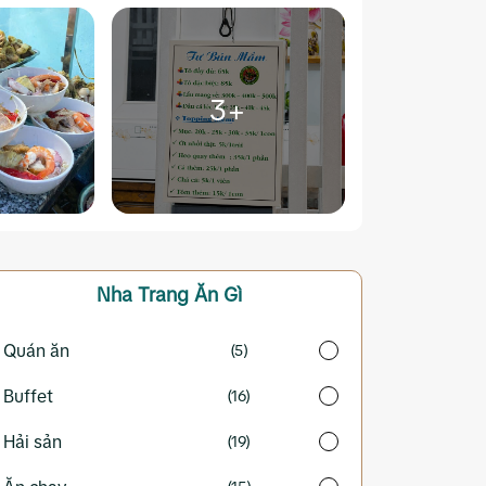
3+
Nha Trang
Ăn Gì
Quán ăn
(5)
Buffet
(16)
Hải sản
(19)