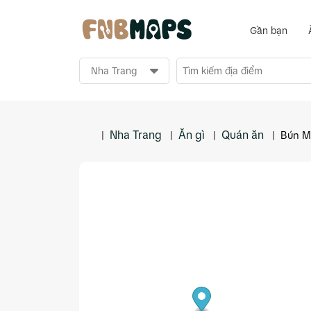
Gần bạn
Nha Trang
Ăn gì
Quán ăn
|
|
|
|
Bún M