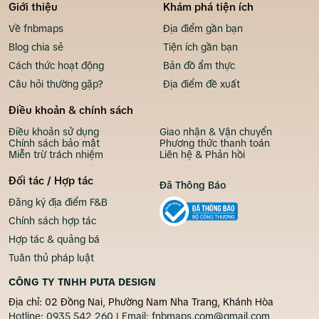
Giới thiệu
Khám phá tiện ích
Về fnbmaps
Địa điểm gần bạn
Blog chia sẻ
Tiện ích gần bạn
Cách thức hoạt động
Bản đồ ẩm thực
Câu hỏi thường gặp?
Địa điểm đề xuất
Điều khoản & chính sách
Điều khoản sử dụng
Giao nhận & Vận chuyển
Chính sách bảo mật
Phương thức thanh toán
Miễn trừ trách nhiệm
Liên hệ & Phản hồi
Đối tác / Hợp tác
Đã Thông Báo
Đăng ký địa điểm F&B
Chính sách hợp tác
Hợp tác & quảng bá
Tuân thủ pháp luật
CÔNG TY TNHH PUTA DESIGN
Địa chỉ: 02 Đồng Nai, Phường Nam Nha Trang, Khánh Hòa
Hotline:
0935 542 260
| Email:
fnbmaps.com@gmail.com