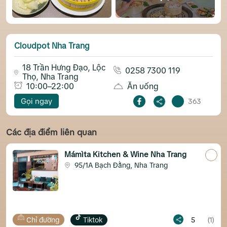
Cloudpot Nha Trang
18 Trần Hưng Đạo, Lộc
0258 7300 119
Thọ, Nha Trang
10:00–22:00
Ăn uống
Gọi ngay
363
Các địa điểm liên quan
Mámìta Kitchen & Wine Nha Trang
95/1A Bạch Đằng, Nha Trang
Chỉ đường
Tiktok
5
(1)
C