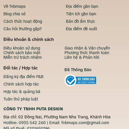
Về fnbmaps
Địa điểm gần bạn
Blog chia sẻ
Tiện ích gần bạn
Cách thức hoạt động
Bản đồ ẩm thực
Câu hỏi thường gặp?
Địa điểm đề xuất
Điều khoản & chính sách
Điều khoản sử dụng
Giao nhận & Vận chuyển
Chính sách bảo mật
Phương thức thanh toán
Miễn trừ trách nhiệm
Liên hệ & Phản hồi
Đối tác / Hợp tác
Đã Thông Báo
Đăng ký địa điểm F&B
Chính sách hợp tác
Hợp tác & quảng bá
Tuân thủ pháp luật
CÔNG TY TNHH PUTA DESIGN
Địa chỉ: 02 Đồng Nai, Phường Nam Nha Trang, Khánh Hòa
Hotline:
0935 542 260
| Email:
fnbmaps.com@gmail.com
Mã số thuế:
4201650196