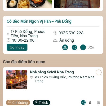
Cô Bèo Món Ngon Vị Hàn – Phù Đổng
17 Phù Đổng, Phước
0935 590 228
Tiến, Nha Trang
10:00–22:00
Ăn uống
Gọi ngay
326
Các địa điểm liên quan
Nhà hàng Soleil Nha Trang
90 Thích Quảng Đức, Phường Nam Nha
Trang
Chỉ đường
Tiktok
5
(1)
Chỉ