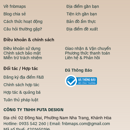
Về fnbmaps
Địa điểm gần bạn
Blog chia sẻ
Tiện ích gần bạn
Cách thức hoạt động
Bản đồ ẩm thực
Câu hỏi thường gặp?
Địa điểm đề xuất
Điều khoản & chính sách
Điều khoản sử dụng
Giao nhận & Vận chuyển
Chính sách bảo mật
Phương thức thanh toán
Miễn trừ trách nhiệm
Liên hệ & Phản hồi
Đối tác / Hợp tác
Đã Thông Báo
Đăng ký địa điểm F&B
Chính sách hợp tác
Hợp tác & quảng bá
Tuân thủ pháp luật
CÔNG TY TNHH PUTA DESIGN
Địa chỉ: 02 Đồng Nai, Phường Nam Nha Trang, Khánh Hòa
Hotline:
0935 542 260
| Email:
fnbmaps.com@gmail.com
Mã số thuế:
4201650196