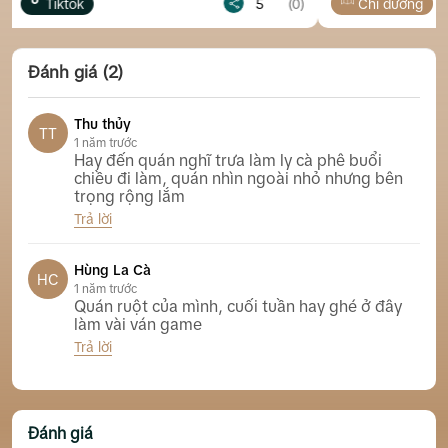
5
(0)
Chỉ đường
Tiktok
Đánh giá (2)
Thu thủy
TT
1 năm trước
Hay đến quán nghĩ trưa làm ly cà phê buổi
chiều đi làm, quán nhìn ngoài nhỏ nhưng bên
trọng rộng lắm
Trả lời
Đẩu Special Tea Nha Trang
Hùng La Cà
HC
1 năm trước
Quán ruột của mình, cuối tuần hay ghé ở đây
làm vài ván game
Trả lời
Đẩu Special Tea Nha Trang
Đánh giá