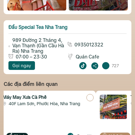
Đẩu Special Tea Nha Trang
989 Đường 2 Tháng 4,
0935012322
Vạn Thạnh (Gần Cầu Hà
Ra) Nha Trang
07:00 – 23:30
Quán Cafe
Gọi ngay
727
Các địa điểm liên quan
Phê
Tiệm Cà Phê Ngày B
Chồng Nha Trang
hước Hòa, Nha Trang
52/5 Hòn Chồng, Nh