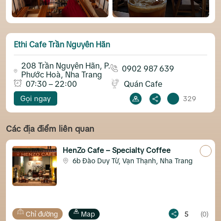
Ethi Cafe Trần Nguyên Hãn
208 Trần Nguyên Hãn, P.
0902 987 639
Phước Hoà, Nha Trang
07:30 – 22:00
Quán Cafe
Gọi ngay
329
Các địa điểm liên quan
HenZo Cafe – Specialty Coffee
6b Đào Duy Từ, Vạn Thạnh, Nha Trang
Chỉ đường
Map
5
(0)
Chỉ