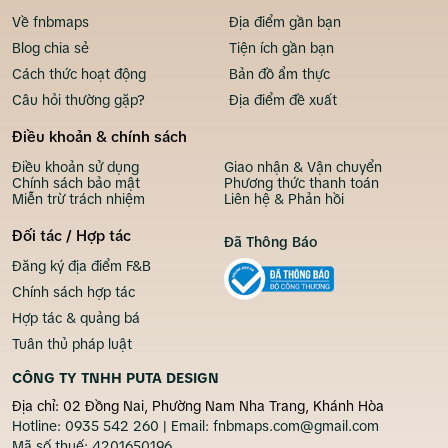
Về fnbmaps
Địa điểm gần bạn
Blog chia sẻ
Tiện ích gần bạn
Cách thức hoạt động
Bản đồ ẩm thực
Câu hỏi thường gặp?
Địa điểm đề xuất
Điều khoản & chính sách
Điều khoản sử dụng
Giao nhận & Vận chuyển
Chính sách bảo mật
Phương thức thanh toán
Miễn trừ trách nhiệm
Liên hệ & Phản hồi
Đối tác / Hợp tác
Đã Thông Báo
Đăng ký địa điểm F&B
Chính sách hợp tác
Hợp tác & quảng bá
Tuân thủ pháp luật
CÔNG TY TNHH PUTA DESIGN
Địa chỉ: 02 Đồng Nai, Phường Nam Nha Trang, Khánh Hòa
Hotline:
0935 542 260
| Email:
fnbmaps.com@gmail.com
Mã số thuế:
4201650196