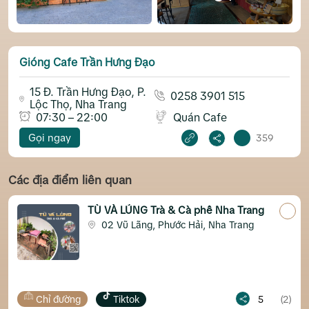
Gióng Cafe Trần Hưng Đạo
15 Đ. Trần Hưng Đạo, P.
0258 3901 515
Lộc Thọ, Nha Trang
07:30 – 22:00
Quán Cafe
Gọi ngay
359
Các địa điểm liên quan
TÙ VÀ LỦNG Trà & Cà phê Nha Trang
02 Vũ Lãng, Phước Hải, Nha Trang
ng
Tiktok
5
(2)
Chỉ đường