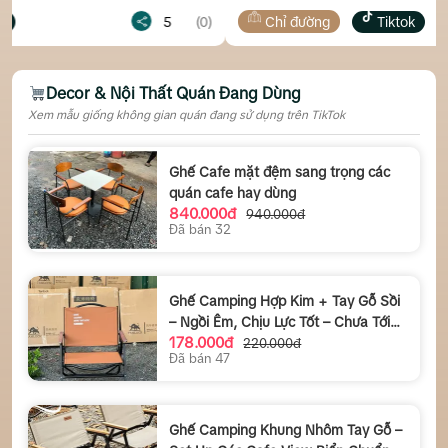
5
(0)
Chỉ đường
Tiktok
5
Decor & Nội Thất Quán Đang Dùng
Xem mẫu giống không gian quán đang sử dụng trên TikTok
Ghế Cafe mặt đệm sang trọng các
quán cafe hay dùng
840.000đ
940.000đ
Đã bán 32
Ghế Camping Hợp Kim + Tay Gỗ Sồi
– Ngồi Êm, Chịu Lực Tốt – Chưa Tới
178.000đ
180K
220.000đ
Đã bán 47
Ghế Camping Khung Nhôm Tay Gỗ –