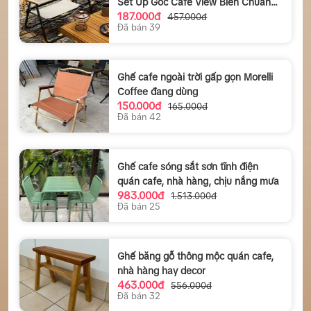
Set Up Góc Cafe View Biển Chuẩn
187.000đ
Chill – Chỉ 187K!
457.000đ
Đã bán 39
Ghế cafe ngoài trời gấp gọn Morelli
Coffee đang dùng
150.000đ
165.000đ
Đã bán 42
Ghế cafe sóng sắt sơn tĩnh điện
quán cafe, nhà hàng, chịu nắng mưa
983.000đ
1.513.000đ
Đã bán 25
Ghế băng gỗ thông mộc quán cafe,
nhà hàng hay decor
463.000đ
556.000đ
Đã bán 32