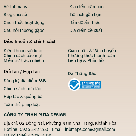
Về fnbmaps
Địa điểm gần bạn
Blog chia sẻ
Tiện ích gần bạn
Cách thức hoạt động
Bản đồ ẩm thực
Câu hỏi thường gặp?
Địa điểm đề xuất
Điều khoản & chính sách
Điều khoản sử dụng
Giao nhận & Vận chuyển
Chính sách bảo mật
Phương thức thanh toán
Miễn trừ trách nhiệm
Liên hệ & Phản hồi
Đối tác / Hợp tác
Đã Thông Báo
Đăng ký địa điểm F&B
Chính sách hợp tác
Hợp tác & quảng bá
Tuân thủ pháp luật
CÔNG TY TNHH PUTA DESIGN
Địa chỉ: 02 Đồng Nai, Phường Nam Nha Trang, Khánh Hòa
Hotline:
0935 542 260
| Email:
fnbmaps.com@gmail.com
Mã số thuế:
4201650196