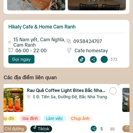
Hikaly Cafe & Home Cam Ranh
15 Nam yết, Cam Nghĩa,
0938424707
Cam Ranh
06:00 - 22:00
Cafe homestay
Gọi ngay
372
Các địa điểm liên quan
t Bites Bắc Nha
Cafe Phú Sĩ Yersin Phươ
g Đệ, Bắc Nha Trang
50 Yersin, Phương Sài,
Chụp ảnh
5
(6)
Chỉ đường
Map