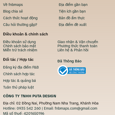
Về fnbmaps
Địa điểm gần bạn
Blog chia sẻ
Tiện ích gần bạn
Cách thức hoạt động
Bản đồ ẩm thực
Câu hỏi thường gặp?
Địa điểm đề xuất
Điều khoản & chính sách
Điều khoản sử dụng
Giao nhận & Vận chuyển
Chính sách bảo mật
Phương thức thanh toán
Miễn trừ trách nhiệm
Liên hệ & Phản hồi
Đối tác / Hợp tác
Đã Thông Báo
Đăng ký địa điểm F&B
Chính sách hợp tác
Hợp tác & quảng bá
Tuân thủ pháp luật
CÔNG TY TNHH PUTA DESIGN
Địa chỉ: 02 Đồng Nai, Phường Nam Nha Trang, Khánh Hòa
Hotline:
0935 542 260
| Email:
fnbmaps.com@gmail.com
Mã số thuế:
4201650196